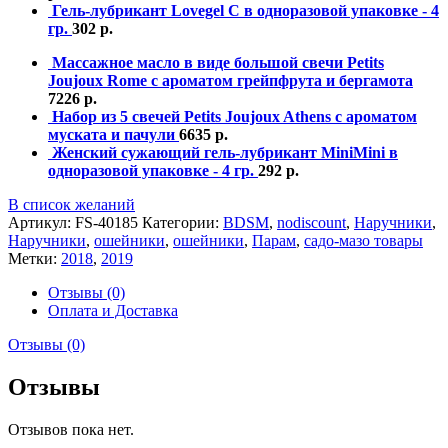
Гель-лубрикант Lovegel C в одноразовой упаковке - 4
гр.
302
р.
Массажное масло в виде большой свечи Petits
Joujoux Rome с ароматом грейпфрута и бергамота
7226
р.
Набор из 5 свечей Petits Joujoux Athens с ароматом
муската и пачули
6635
р.
Женский сужающий гель-лубрикант MiniMini в
одноразовой упаковке - 4 гр.
292
р.
В список желаний
Артикул:
FS-40185
Категории:
BDSM
,
nodiscount
,
Наручники
,
Наручники
,
ошейники
,
ошейники
,
Парам
,
садо-мазо товары
Метки:
2018
,
2019
Отзывы (0)
Оплата и Доставка
Отзывы (0)
Отзывы
Отзывов пока нет.