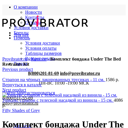
О компании
Новости
Контакты
Отзывы
Условия доставки
Бренды
Для нее
Помощь
Условия доставки
Условия оплаты
Таблицы размеров
Возврат товара
Provibrator.ru
-
Каталог
-
Комплект бондажа Under The Bed
Города
Restraints Kit
Previous product
8(800)201-81-69
info@provibrator.ru
Страпон на чёрных лакированных трусиках - 11 см.
1586
р.
ПН-ВС 10:00 -19:00 МСК
Вернуться в каталог
Next product
Войти/Зарегистрироваться
8(800)511-55-69
Унисекс страпон с телесной насадкой из винила - 15 см.
4086
info@provibrator.ru
р.
Fifty Shades of Grey
Комплект бондажа Under The
Для него