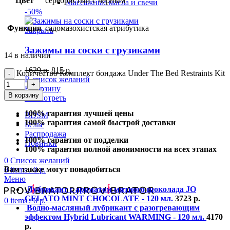
Цвет
серебристый с черным
Массажные масла и свечи
-50%
Функция
садомазохистская атрибутика
Закрыть
Зажимы на соски с грузиками
14 в наличии
1629
р.
815
р.
Количество Комплект бондажа Under The Bed Restraints Kit
В список желаний
В корзину
В корзину
Посмотреть
100% гарантия лучшей цены
BDSM
100% гарантия самой быстрой доставки
Белье
Распродажа
100% гарантия от подделки
Новинки
100% гарантия полной анонимности на всех этапах
0
Список желаний
Вам также могут понадобиться
0
items
/
0
р.
Меню
Лубрикант с ароматом мятного шоколада JO
GELATO MINT CHOCOLATE - 120 мл.
3723
р.
0
items
/
0
р.
Водно-масляный лубрикант с разогревающим
эффектом Hybrid Lubricant WARMING - 120 мл.
4170
р.