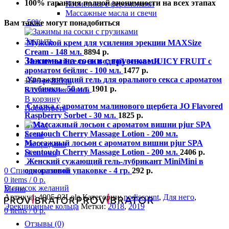
100% гарантия полной анонимности на всех этапах
Косметика с феромонами
Массажные масла и свечи
-50%
Вам также могут понадобиться
Закрыть
Мужской крем для усиления эрекции MAXSize
Cream - 148 мл.
8894
р.
Зажимы на соски с грузиками
Интимный гель на водной основе JUICY FRUIT с
ароматом бейлис - 100 мл.
1477
р.
Увлажняющий гель для орального секса с ароматом
1629
р.
815
р.
клубники - 50 мл.
1901
р.
В список желаний
В корзину
Смазка с ароматом малинового щербета JO Flavored
Посмотреть
Raspberry Sorbet - 30 мл.
1825
р.
BDSM
Белье
Массажный лосьон с ароматом вишни pjur SPA
Распродажа
Scentouch Cherry Massage Lotion - 200 мл.
2406
р.
Новинки
Женский сужающий гель-лубрикант MiniMini в
0
Список желаний
одноразовой упаковке - 4 гр.
292
р.
0
items
/
0
р.
В список желаний
Меню
Артикул:
4005-03Lola
Категории:
nodiscount
,
Для него
,
Эрекционные кольца
Метки:
2018
,
2019
0
items
/
0
р.
Отзывы (0)