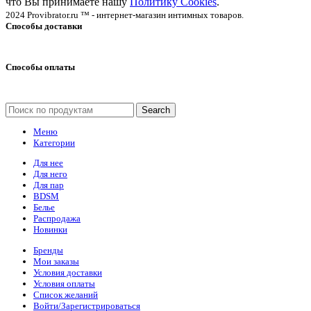
что Вы принимаете нашу
Политику Cookies
.
2024 Provibrator.ru ™ - интернет-магазин интимных товаров.
Способы доставки
Способы оплаты
Search
Меню
Категории
Для нее
Для него
Для пар
BDSM
Белье
Распродажа
Новинки
Бренды
Мои заказы
Условия доставки
Условия оплаты
Список желаний
Войти/Зарегистрироваться