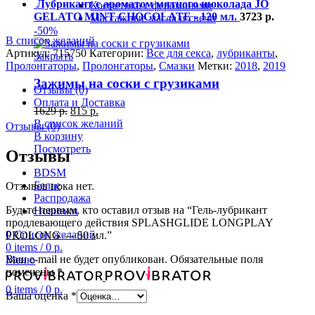
Лубрикант с ароматом мятного шоколада JO
Косметика с феромонами
GELATO MINT CHOCOLATE - 120 мл.
3723
р.
Массажные масла и свечи
-50%
В список желаний
Артикул:
715750
Категории:
Все для секса
,
лубриканты
,
Закрыть
Пролонгаторы
,
Пролонгаторы
,
Смазки
Метки:
2018
,
2019
Зажимы на соски с грузиками
Отзывы (0)
Оплата и Доставка
1629
р.
815
р.
В список желаний
Отзывы (0)
В корзину
Посмотреть
Отзывы
BDSM
Белье
Отзывов пока нет.
Распродажа
Будьте первым, кто оставил отзыв на “Гель-лубрикант
Новинки
продлевающего действия SPLASHGLIDE LONGPLAY
0
Список желаний
PROLONG — 50 мл.”
0
items
/
0
р.
Ваш e-mail не будет опубликован.
Обязательные поля
Меню
помечены
*
0
items
/
0
р.
Ваша оценка
*