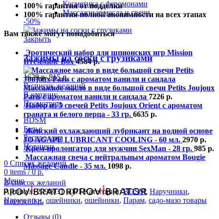
Косметика с феромонами
100% гарантия от подделки
Массажные масла и свечи
100% гарантия полной анонимности на всех этапах
-50%
Вам также могут понадобиться
Закрыть
Эротический набор для шпионских игр Mission
Зажимы на соски с грузиками
Irresistible Box
4584
р.
1629
р.
815
р.
В список желаний
Массажное масло в виде большой свечи Petits Joujoux
В корзину
Paris с ароматом ванили и сандала
7226
р.
Посмотреть
Набор из 5 свечей Petits Joujoux Orient с ароматом
граната и белого перца - 33 гр.
6635
р.
BDSM
Белье
Женский охлаждающий лубрикант на водной основе
Распродажа
JO AGAPE LUBRICANT COOLING - 60 мл.
2970
р.
Новинки
Крем-пролонгатор для мужчин SexMan - 28 гр.
985
р.
Массажная свеча с нейтральным ароматом Bougie
0
Список желаний
Massage Candle - 35 мл.
1098
р.
0
items
/
0
р.
Меню
В список желаний
Артикул:
2090031 6001
Категории:
BDSM
,
Наручники
,
Наручники
,
ошейники
,
ошейники
,
Парам
,
садо-мазо товары
0
items
/
0
р.
Отзывы (0)