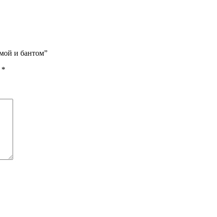
емой и бантом”
ы
*