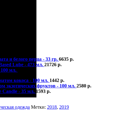
ата и белого перца - 33 гр.
6635
р.
Based Lube - 473 мл.
21726
р.
 100 мл.
1947
р.
атом кокоса - 100 мл.
1442
р.
ом экзотических фруктов - 100 мл.
2580
р.
 Candle - 35 мл.
1593
р.
ческая одежда
Метки:
2018
,
2019