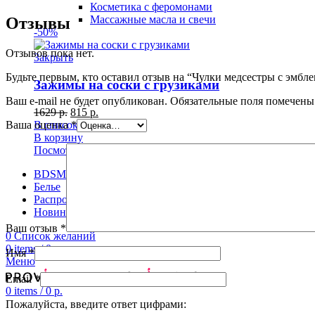
Косметика с феромонами
Массажные масла и свечи
Отзывы
-50%
Отзывов пока нет.
Закрыть
Будьте первым, кто оставил отзыв на “Чулки медсестры с эмбл
Зажимы на соски с грузиками
Ваш e-mail не будет опубликован.
Обязательные поля помечен
1629
р.
815
р.
В список желаний
Ваша оценка
*
В корзину
Посмотреть
BDSM
Белье
Распродажа
Новинки
Ваш отзыв
*
0
Список желаний
0
items
/
0
р.
Имя
*
Меню
Email
*
0
items
/
0
р.
Пожалуйста, введите ответ цифрами: