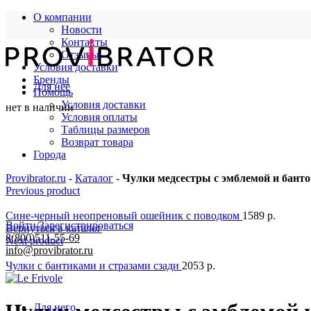
О компании
Новости
Контакты
Отзывы
Условия доставки
Бренды
Для нее
Помощь
Условия доставки
нет в наличии
Условия оплаты
Таблицы размеров
Возврат товара
Города
Provibrator.ru
-
Каталог
-
Чулки медсестры с эмблемой и бант
Previous product
Сине-черный неопреновый ошейник с поводком
1589
р.
Войти/Зарегистрироваться
Вернуться в каталог
8(800)511-55-69
Next product
info@provibrator.ru
Чулки с бантиками и стразами сзади
2053
р.
Для него