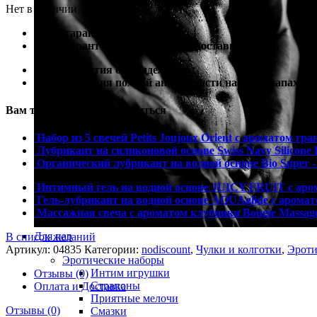
Нет в наличии
100% гарантия лучшей цены
100% гарантия самой быстрой доставки
100% гарантия от подделки
100% гарантия полной анонимности на всех этапах
Вам также могут понадобиться
Набор из 5 свечей Petits Joujoux Orient с ароматом гран
Лубрикант на силиконовой основе Swiss Navy Silicone 
Органический лубрикант на водной основе Bio Super -
Интимный гель на водной основе JUICY FRUIT с аром
Гель-лубрикант на водной основе AQUAglide с аромат
Массажная свеча с ароматом клубники Bougie Massage
Для пар
В список желаний
Артикул:
04835
Категории:
nodiscount
,
Чулки и колготки
,
Эроти
Эротические наборы
Интим игрушки
Отзывы (0)
Страпоны
Оплата и Доставка
Приятные мелочи
Отзывы (0)
Смазки