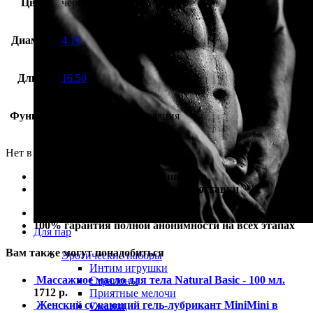
Цвет
черный
Диаметр
4.10
Длина
16.50
Функция
вагинальная стимуляция
Нет в наличии
100% гарантия лучшей цены
100% гарантия самой быстрой доставки
100% гарантия от подделки
100% гарантия полной анонимности на всех этапах
Для пар
Вам также могут понадобиться
Эротические наборы
Интим игрушки
Массажное масло для тела Natural Basic - 100 мл.
Страпоны
1712
р.
Приятные мелочи
Женский сужающий гель-лубрикант MiniMini в
Смазки