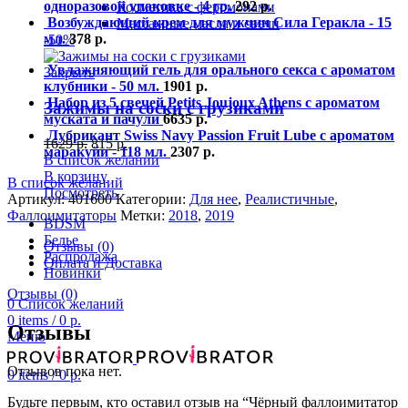
одноразовой упаковке - 4 гр.
292
р.
Косметика с феромонами
Возбуждающий крем для мужчин Сила Геракла - 15
Массажные масла и свечи
мл.
378
р.
-50%
Увлажняющий гель для орального секса с ароматом
Закрыть
клубники - 50 мл.
1901
р.
Набор из 5 свечей Petits Joujoux Athens с ароматом
Зажимы на соски с грузиками
муската и пачули
6635
р.
Лубрикант Swiss Navy Passion Fruit Lube с ароматом
1629
р.
815
р.
маракуйи - 118 мл.
2307
р.
В список желаний
В корзину
В список желаний
Посмотреть
Артикул:
401600
Категории:
Для нее
,
Реалистичные
,
Фаллоимитаторы
Метки:
2018
,
2019
BDSM
Белье
Отзывы (0)
Распродажа
Оплата и Доставка
Новинки
Отзывы (0)
0
Список желаний
0
items
/
0
р.
Отзывы
Меню
Отзывов пока нет.
0
items
/
0
р.
Будьте первым, кто оставил отзыв на “Чёрный фаллоимитатор