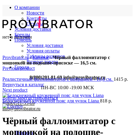
О компании
Новости
Контакты
Отзывы
Условия доставки
Бренды
нет в наличии
Для нее
Помощь
Условия доставки
Условия оплаты
Таблицы размеров
Provibrator.ru
-
Каталог
-
Чёрный фаллоимитатор с
Возврат товара
мошонкой на подошве-присоске — 16,5 см.
Города
Previous product
8(800)201-81-69
info@provibrator.ru
Реалистичный фаллоимитатор с вибрацией - 16,6 см.
1415
р.
Вернуться в каталог
ПН-ВС 10:00 -19:00 МСК
Next product
Войти/Зарегистрироваться
Белоснежный кружевной пояс для чулок Liana
818
р.
8(800)511-55-69
info@provibrator.ru
Чёрный фаллоимитатор с
мошонкой на подошве-
Для него