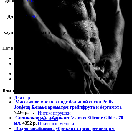
Диаметр
3.00
Длина
12.50
Функция
анальная стимуляция
Нет в наличии
100% гарантия лучшей цены
100% гарантия самой быстрой доставки
100% гарантия от подделки
100% гарантия полной анонимности на всех этапах
Вам также могут понадобиться
Для пар
Массажное масло в виде большой свечи Petits
Joujoux Rome с ароматом грейпфрута и бергамота
Эротические наборы
7226
р.
Интим игрушки
Силиконовый лубрикант Viamax Silicone Glide - 70
Страпоны
мл.
4352
р.
Приятные мелочи
Водно-масляный лубрикант с разогревающим
Смазки