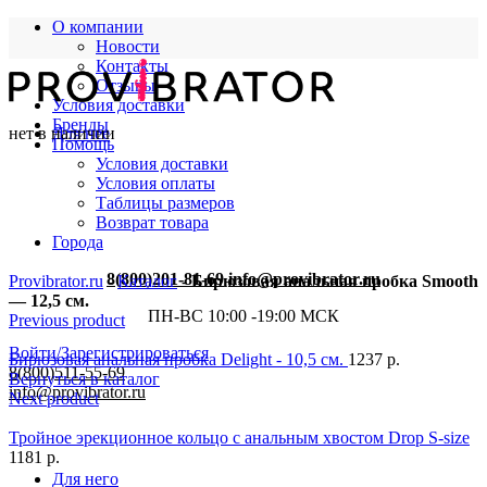
О компании
Новости
Контакты
Отзывы
Условия доставки
Бренды
нет в наличии
Для нее
Помощь
Условия доставки
Условия оплаты
Таблицы размеров
Возврат товара
Города
8(800)201-81-69
info@provibrator.ru
Provibrator.ru
-
Каталог
-
Бирюзовая анальная пробка Smooth
— 12,5 см.
ПН-ВС 10:00 -19:00 МСК
Previous product
Войти/Зарегистрироваться
Бирюзовая анальная пробка Delight - 10,5 см.
1237
р.
8(800)511-55-69
Вернуться в каталог
info@provibrator.ru
Next product
Тройное эрекционное кольцо с анальным хвостом Drop S-size
1181
р.
Для него