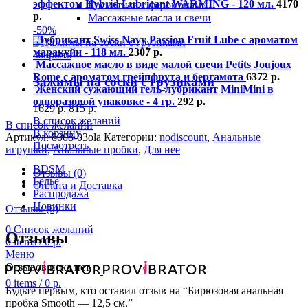
эффектом Hybrid Lubricant WARMING - 120 мл.
4170
Косметика с феромонами
р.
Массажные масла и свечи
-50%
Лубрикант Swiss Navy Passion Fruit Lube с ароматом
маракуйи - 118 мл.
2307
р.
Закрыть
Массажное масло в виде малой свечи Petits Joujoux
Rome с ароматом грейпфрута и бергамота
6372
р.
Зажимы на соски с грузиками
Женский сужающий гель-лубрикант MiniMini в
одноразовой упаковке - 4 гр.
292
р.
1629
р.
815
р.
В список желаний
В список желаний
В корзину
Артикул:
8008-03ola
Категории:
nodiscount
,
Анальные
Посмотреть
игрушки
,
Анальные пробки
,
Для нее
BDSM
Отзывы (0)
Белье
Оплата и Доставка
Распродажа
Новинки
Отзывы (0)
0
Список желаний
Отзывы
0
items
/
0
р.
Меню
Отзывов пока нет.
0
items
/
0
р.
Будьте первым, кто оставил отзыв на “Бирюзовая анальная
пробка Smooth — 12,5 см.”