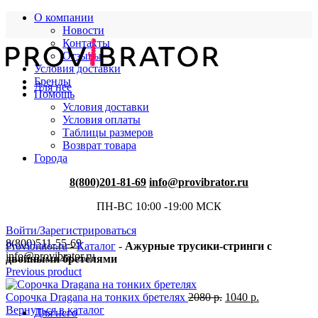
О компании
Новости
Контакты
Отзывы
Условия доставки
Бренды
Для нее
Помощь
Условия доставки
Условия оплаты
Таблицы размеров
Возврат товара
Города
8(800)201-81-69
info@provibrator.ru
ПН-ВС 10:00 -19:00 МСК
Войти/Зарегистрироваться
8(800)511-55-69
Provibrator.ru
-
Каталог
-
Ажурные трусики-стринги с
info@provibrator.ru
двойными бретелями
Previous product
Сорочка Dragana на тонких бретелях
2080
р.
1040
р.
Вернуться в каталог
Для него