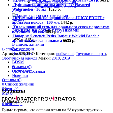
Крем-пролонгатор для мужчин SexMan - 28 гр.
985
р.
Косметика с феромонами
Лубрикант с ароматом арбуза JO Flavored
Массажные масла и свечи
Watermelon - 30 мл.
1825
р.
-50%
Интимный гель на водной основе JUICY FRUIT с
Закрыть
ароматом кокоса - 100 мл.
1442
р.
Увлажняющий гель для орального секса с ароматом
Зажимы на соски с грузиками
клубники - 50 мл.
1901
р.
Набор из 5 свечей Petits Joujoux Waikiki Beach с
1629
р.
815
р.
ароматом кокоса и ананаса
6635
р.
В список желаний
В корзину
В список желаний
Посмотреть
Артикул:
828-THO
Категории:
nodiscount
,
Трусики и шорты
,
Эротическая одежда
Метки:
2018
,
2019
BDSM
Белье
Отзывы (0)
Распродажа
Оплата и Доставка
Новинки
Отзывы (0)
0
Список желаний
0
items
/
0
р.
Отзывы
Меню
Отзывов пока нет.
0
items
/
0
р.
Будьте первым, кто оставил отзыв на “Ажурные трусики-