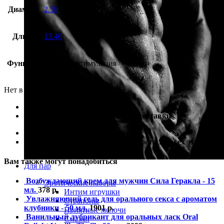
Диаметр
2.50
Длина
13.40
Функция
анальная стимуляция
Нет в наличии
100% гарантия лучшей цены
100% гарантия самой быстрой доставки
100% гарантия от подделки
100% гарантия полной анонимности на всех этапах
Вам также могут понадобиться
Для пар
Возбуждающий крем для мужчин Сила Геракла - 15
Эротические наборы
мл.
378
р.
Интим игрушки
Увлажняющий гель для орального секса с ароматом
Страпоны
клубники - 50 мл.
1901
р.
Приятные мелочи
Ванильный лубрикант для оральных ласк Oral
Смазки