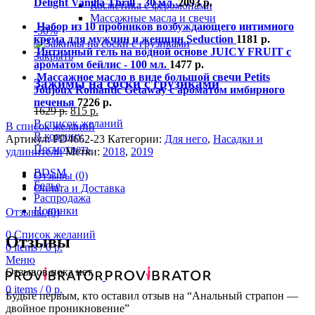
Delight Vanilla Thrill - 30 мл.
2093
р.
Косметика с феромонами
Массажные масла и свечи
Набор из 10 пробников возбуждающего интимного
-50%
крема для мужчин и женщин Seduction
1181
р.
Интимный гель на водной основе JUICY FRUIT с
Закрыть
ароматом бейлис - 100 мл.
1477
р.
Массажное масло в виде большой свечи Petits
Зажимы на соски с грузиками
Joujoux Romantic Getaway с ароматом имбирного
печенья
7226
р.
1629
р.
815
р.
В список желаний
В список желаний
В корзину
Артикул:
PD4662-23
Категории:
Для него
,
Насадки и
Посмотреть
удлинители
Метки:
2018
,
2019
BDSM
Отзывы (0)
Белье
Оплата и Доставка
Распродажа
Новинки
Отзывы (0)
0
Список желаний
Отзывы
0
items
/
0
р.
Меню
Отзывов пока нет.
0
items
/
0
р.
Будьте первым, кто оставил отзыв на “Анальный страпон —
двойное проникновение”