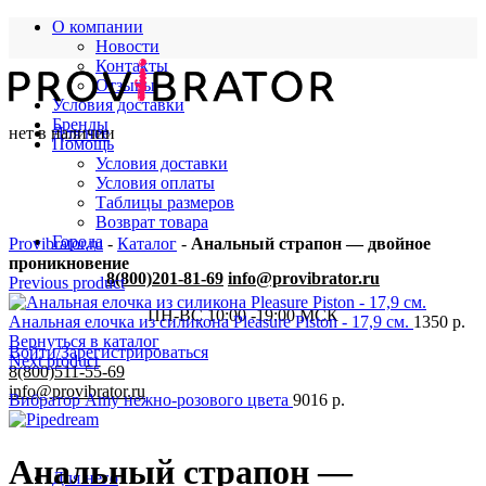
О компании
Новости
Контакты
Отзывы
Условия доставки
Бренды
нет в наличии
Для нее
Помощь
Условия доставки
Условия оплаты
Таблицы размеров
Возврат товара
Города
Provibrator.ru
-
Каталог
-
Анальный страпон — двойное
проникновение
8(800)201-81-69
info@provibrator.ru
Previous product
ПН-ВС 10:00 -19:00 МСК
Анальная елочка из силикона Pleasure Piston - 17,9 см.
1350
р.
Вернуться в каталог
Войти/Зарегистрироваться
Next product
8(800)511-55-69
info@provibrator.ru
Вибратор Amy нежно-розового цвета
9016
р.
Анальный страпон —
Для него