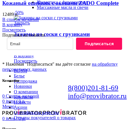
Косметика с феромонами
Кожаный ошейник с оковами ZADO Complete
Массажные масла и свечи
-50%
12489
р.
В список желаний
Закрыть
В корзину
Посмотреть
Зажимы на соски с грузиками
Подписка на новости
Подписаться
1629
р.
815
р.
В список желаний
В корзину
Посмотреть
* Нажимая "Подписаться" вы даёте согласие
на обработку
персональных данных
BDSM
Белье
Компания
Распродажа
Новинки
8(800)201-81-69
О компании
info@provibrator.ru
0
Список желаний
Контакты
0
items
/
0
р.
Новости
Меню
Акции
Сертификаты качества
Отзывы покупателей о товарах
0
items
/
0
р.
Помощь