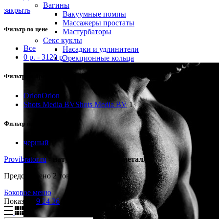
Вагины
закрыть
Вакуумные помпы
Массажеры простаты
Фильтр по цене
Мастурбаторы
Секс куклы
Все
Насадки и удлинители
0
р.
-
3120
р.
Эрекционные кольца
Фильтр по бренду
Orion
Orion
1
Shots Media BV
Shots Media BV
1
Фильтр по цвету
черный
1
Provibrator.ru
-
натуральная кожа, металл
Представлено 2 товара
Боковое меню
Показать
9
24
36