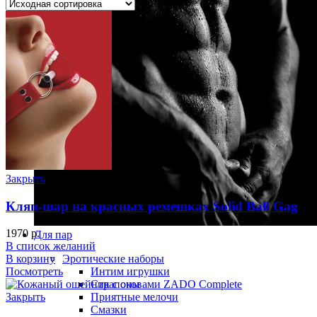
Закрыть
Кляп-шар на красных ремешках Solid Ball Gag
1970
р.
Для пар
В список желаний
В корзину
Эротические наборы
Посмотреть
Интим игрушки
Страпоны
Закрыть
Приятные мелочи
Смазки