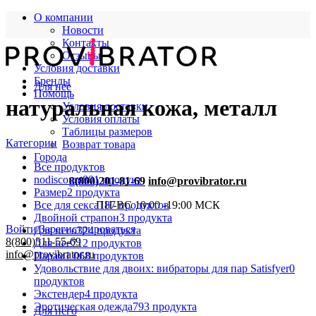
О компании
Новости
Контакты
Отзывы
Условия доставки
Бренды
Для нее
Помощь
натуральная кожа, металл
Условия доставки
Условия оплаты
Таблицы размеров
Категории
Возврат товара
Города
Все
продуктов
nodiscount
801 продукт
8(800)201-81-69
info@provibrator.ru
Размер
2 продукта
Все для секса
187 продуктов
ПН-ВС 10:00 -19:00 МСК
Двойной страпон
3 продукта
Войти/Зарегистрироваться
Для него
324 продукта
8(800)511-55-69
Для нее
712 продуктов
info@provibrator.ru
Парам
1 068 продуктов
Удовольствие для двоих: вибраторы для пар Satisfyer
0
продуктов
Экстендер
4 продукта
Эротическая одежда
793 продукта
Для него