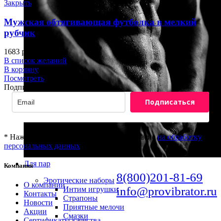
Закрыть
Мужская обтягивающая футболка в мелкий
рубчик
1683
р.
В список желаний
В корзину
Посмотреть
Подписка на новости
Подписаться
* Нажимая "Подписаться" вы даёте согласие
на обработку
персональных данных
Для пар
Компания
8(800)201-81-69
Эротические наборы
О компании
info@provibrator.ru
Интим игрушки
Контакты
Страпоны
Новости
Приятные мелочи
Акции
Смазки
Сертификаты качества