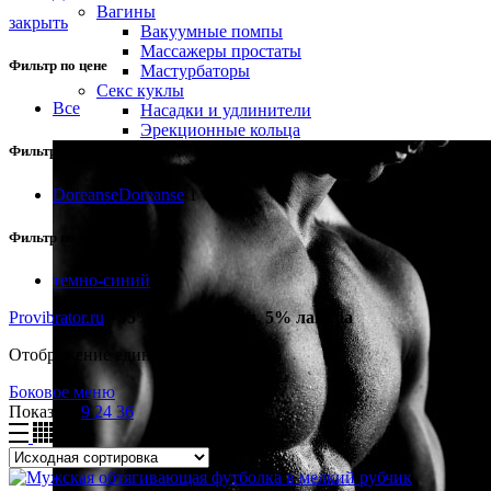
Вагины
закрыть
Вакуумные помпы
Массажеры простаты
Фильтр по цене
Мастурбаторы
Секс куклы
Все
Насадки и удлинители
Эрекционные кольца
Фильтр по бренду
Doreanse
Doreanse
1
Фильтр по цвету
темно-синий
1
Provibrator.ru
-
95% микромодал, 5% лайкра
Отображение единственного товара
Боковое меню
Показать
9
24
36