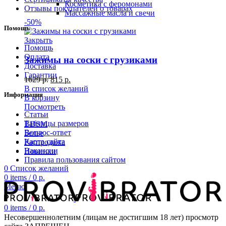
Косметика с феромонами
Отзывы покупателей о товарах
Массажные масла и свечи
-50%
Помощь
Закрыть
Помощь
Оплата
Зажимы на соски с грузиками
Доставка
Гарантии
1629
р.
815
р.
В список желаний
Информация
В корзину
Посмотреть
Статьи
Таблицы размеров
BDSM
Вопрос-ответ
Белье
Карта сайта
Распродажа
Вакансии
Новинки
Правила пользования сайтом
0
Список желаний
0
items
/
0
р.
Меню
0
items
/
0
р.
Несовершеннолетним (лицам не достигшим 18 лет) просмотр