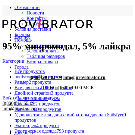
О компании
Новости
Контакты
Отзывы
Условия доставки
Бренды
Для нее
Помощь
95% микромодал, 5% лайкра
Условия доставки
Условия оплаты
Таблицы размеров
Категории
Возврат товара
Города
Все
продуктов
nodiscount
801 продукт
8(800)201-81-69
info@provibrator.ru
Размер
2 продукта
Все для секса
187 продуктов
ПН-ВС 10:00 -19:00 МСК
Двойной страпон
3 продукта
Войти/Зарегистрироваться
Для него
324 продукта
8(800)511-55-69
Для нее
712 продуктов
info@provibrator.ru
Парам
1 068 продуктов
Удовольствие для двоих: вибраторы для пар Satisfyer
0
продуктов
Экстендер
4 продукта
Эротическая одежда
793 продукта
Для него