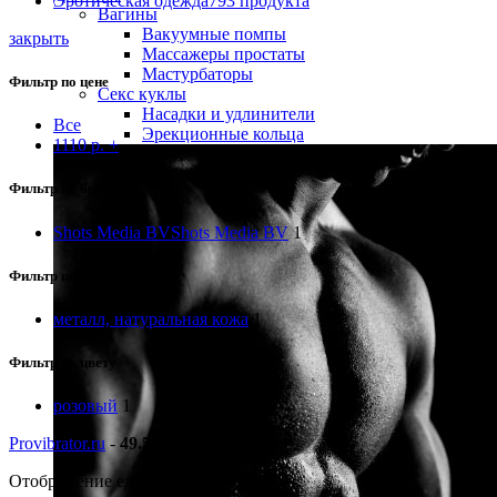
Эротическая одежда
793 продукта
Вагины
Вакуумные помпы
закрыть
Массажеры простаты
Мастурбаторы
Фильтр по цене
Секс куклы
Насадки и удлинители
Все
Эрекционные кольца
1110
р.
+
Фильтр по бренду
Shots Media BV
Shots Media BV
1
Фильтр по материалу
металл, натуральная кожа
1
Фильтр по цвету
розовый
1
Provibrator.ru
-
49.50
Отображение единственного товара