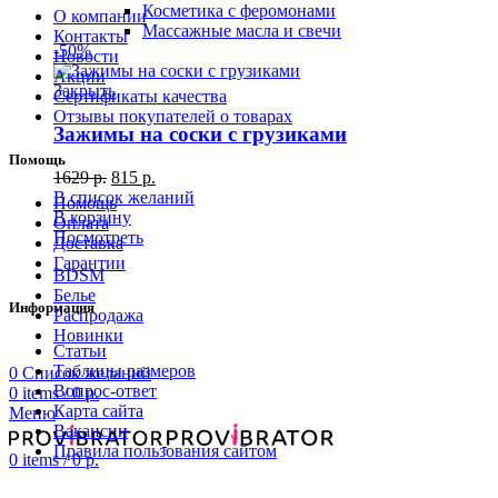
Косметика с феромонами
О компании
Массажные масла и свечи
Контакты
-50%
Новости
Акции
Закрыть
Сертификаты качества
Отзывы покупателей о товарах
Зажимы на соски с грузиками
Помощь
1629
р.
815
р.
В список желаний
Помощь
В корзину
Оплата
Посмотреть
Доставка
Гарантии
BDSM
Белье
Информация
Распродажа
Новинки
Статьи
Таблицы размеров
0
Список желаний
Вопрос-ответ
0
items
/
0
р.
Карта сайта
Меню
Вакансии
Правила пользования сайтом
0
items
/
0
р.