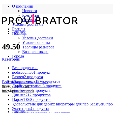
О компании
Новости
Контакты
Отзывы
Условия доставки
Бренды
Для нее
Помощь
Условия доставки
Условия оплаты
49.50
Таблицы размеров
Возврат товара
Города
Категории
Все
продуктов
nodiscount
801 продукт
Размер
2 продукта
Все для секса
187 продуктов
Войти/Зарегистрироваться
Двойной страпон
3 продукта
8(800)511-55-69
Для него
324 продукта
info@provibrator.ru
Для нее
712 продуктов
Парам
1 068 продуктов
Удовольствие для двоих: вибраторы для пар Satisfyer
0 пр
Экстендер
4 продукта
Для него