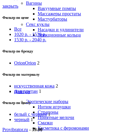
Вагины
закрыть
Вакуумные помпы
Массажеры простаты
Фильтр по цене
Мастурбаторы
Секс куклы
Все
Насадки и удлинители
1020
р.
-
1530
р.
Эрекционные кольца
1530
р.
-
2040
р.
Фильтр по бренду
Orion
Orion
2
Фильтр по материалу
искусственная кожа
2
полиуретан
1
Для пар
Эротические наборы
Фильтр по цвету
Интим игрушки
Страпоны
белый с черным
1
Приятные мелочи
черный
1
Смазки
Косметика с феромонами
Provibrator.ru
-
39.00