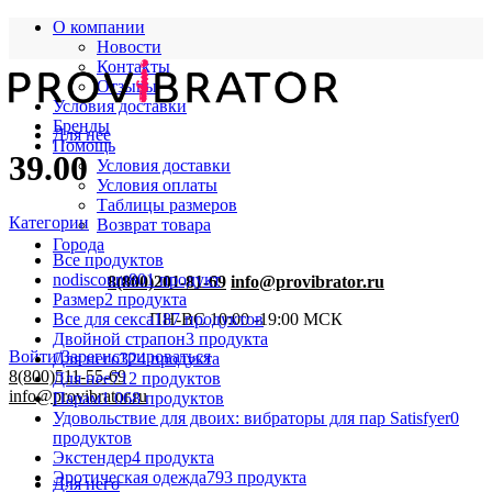
О компании
Новости
Контакты
Отзывы
Условия доставки
Бренды
Для нее
Помощь
39.00
Условия доставки
Условия оплаты
Таблицы размеров
Категории
Возврат товара
Города
Все
продуктов
nodiscount
801 продукт
8(800)201-81-69
info@provibrator.ru
Размер
2 продукта
Все для секса
187 продуктов
ПН-ВС 10:00 -19:00 МСК
Двойной страпон
3 продукта
Войти/Зарегистрироваться
Для него
324 продукта
8(800)511-55-69
Для нее
712 продуктов
info@provibrator.ru
Парам
1 068 продуктов
Удовольствие для двоих: вибраторы для пар Satisfyer
0
продуктов
Экстендер
4 продукта
Эротическая одежда
793 продукта
Для него