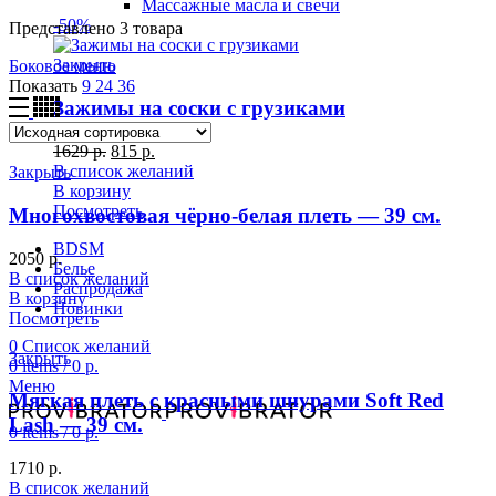
Массажные масла и свечи
-50%
Представлено 3 товара
Закрыть
Боковое меню
Показать
9
24
36
Зажимы на соски с грузиками
1629
р.
815
р.
В список желаний
Закрыть
В корзину
Посмотреть
Многохвостовая чёрно-белая плеть — 39 см.
BDSM
2050
р.
Белье
В список желаний
Распродажа
В корзину
Новинки
Посмотреть
0
Список желаний
Закрыть
0
items
/
0
р.
Меню
Мягкая плеть c красными шнурами Soft Red
Lash — 39 см.
0
items
/
0
р.
1710
р.
В список желаний