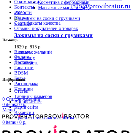
О компании
Косметика с феромонами
info@provibrator.ru
Контакты
Массажные масла и свечи
Новости
-50%
Акции
Сертификаты качества
Закрыть
Отзывы покупателей о товарах
Зажимы на соски с грузиками
Помощь
1629
р.
815
р.
Помощь
В список желаний
Оплата
В корзину
Доставка
Посмотреть
Гарантии
BDSM
Белье
Информация
Распродажа
Новинки
Статьи
Таблицы размеров
0
Список желаний
Вопрос-ответ
0
items
/
0
р.
Карта сайта
Меню
Вакансии
Правила пользования сайтом
0
items
/
0
р.