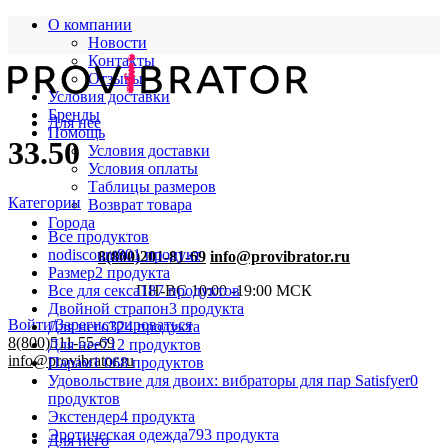
О компании
Новости
Контакты
Отзывы
Условия доставки
Бренды
Для нее
Помощь
33.50
Условия доставки
Условия оплаты
Таблицы размеров
Категории
Возврат товара
Города
Все
продуктов
nodiscount
801 продукт
8(800)201-81-69
info@provibrator.ru
Размер
2 продукта
Все для секса
187 продуктов
ПН-ВС 10:00 -19:00 МСК
Двойной страпон
3 продукта
Войти/Зарегистрироваться
Для него
324 продукта
8(800)511-55-69
Для нее
712 продуктов
info@provibrator.ru
Парам
1 068 продуктов
Удовольствие для двоих: вибраторы для пар Satisfyer
0
продуктов
Экстендер
4 продукта
Эротическая одежда
793 продукта
Для него