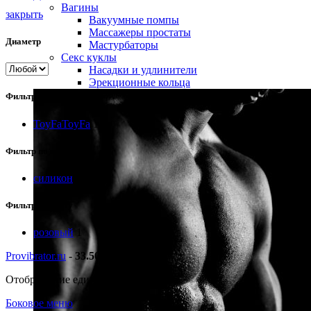
Вагины
закрыть
Вакуумные помпы
Массажеры простаты
Диаметр
Мастурбаторы
Секс куклы
Насадки и удлинители
Эрекционные кольца
Фильтр по бренду
ToyFa
ToyFa
1
Фильтр по материалу
силикон
1
Фильтр по цвету
розовый
1
Provibrator.ru
-
33.50
Отображение единственного товара
Боковое меню