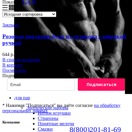
Показать
9
24
36
Закрыть
Розовые анальные бусы из силикона с широкой
ручкой
644
р.
В список желаний
В корзину
Посмотреть
Подписка на новости
Подписаться
Для пар
* Нажимая "Подписаться" вы даёте согласие
на обработку
Эротические наборы
персональных данных
Интим игрушки
Страпоны
Компания
Приятные мелочи
8(800)201-81-69
Смазки