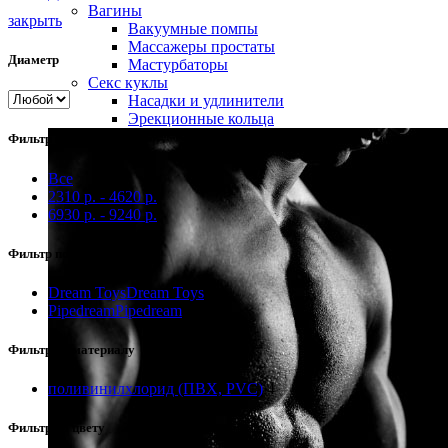
Вагины
закрыть
Вакуумные помпы
Массажеры простаты
Диаметр
Мастурбаторы
Секс куклы
Насадки и удлинители
Эрекционные кольца
Фильтр по цене
Все
2310
р.
-
4620
р.
6930
р.
-
9240
р.
Фильтр по бренду
Dream Toys
Dream Toys
1
Pipedream
Pipedream
3
Фильтр по материалу
поливинилхлорид (ПВХ, PVC)
4
Фильтр по цвету