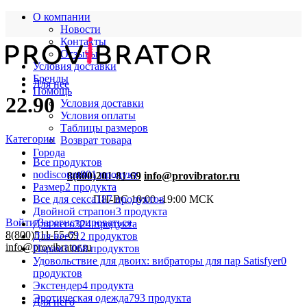
О компании
Новости
Контакты
Отзывы
Условия доставки
Бренды
Для нее
Помощь
22.90
Условия доставки
Условия оплаты
Таблицы размеров
Категории
Возврат товара
Города
Все
продуктов
nodiscount
801 продукт
8(800)201-81-69
info@provibrator.ru
Размер
2 продукта
Все для секса
187 продуктов
ПН-ВС 10:00 -19:00 МСК
Двойной страпон
3 продукта
Войти/Зарегистрироваться
Для него
324 продукта
8(800)511-55-69
Для нее
712 продуктов
info@provibrator.ru
Парам
1 068 продуктов
Удовольствие для двоих: вибраторы для пар Satisfyer
0
продуктов
Экстендер
4 продукта
Эротическая одежда
793 продукта
Для него