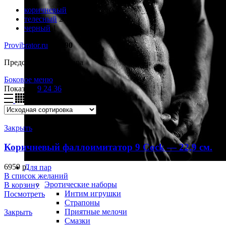
коричневый
1
телесный
2
черный
1
Provibrator.ru
-
22.90
Представлено 4 товара
Боковое меню
Показать
9
24
36
Закрыть
Коричневый фаллоимитатор 9 Cock — 22,9 см.
6959
р.
Для пар
В список желаний
Эротические наборы
В корзину
Интим игрушки
Посмотреть
Страпоны
Приятные мелочи
Закрыть
Смазки