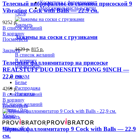
Косметика с феромонами
Телесный виброфаллос со съемной присоской 9
Массажные масла и свечи
Vibrating Cock with Balls — 22,9 см.
-50%
9252
р.
Закрыть
В список желаний
В корзину
Зажимы на соски с грузиками
Посмотреть
1629
р.
815
р.
Закрыть
В список желаний
В корзину
Телесный фаллоимитатор на присоске
Посмотреть
REALSTUFF DUO DENSITY DONG 9INCH —
22,9 см.
BDSM
Белье
Распродажа
4269
р.
Новинки
В список желаний
В корзину
0
Список желаний
Посмотреть
0
items
/
0
р.
Меню
Закрыть
Чёрный фаллоимитатор 9 Cock with Balls — 22,9
0
items
/
0
р.
см.