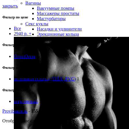
Вагины
закрыть
Вакуумные помпы
Массажеры простаты
Фильтр по цене
Мастурбаторы
Секс куклы
Все
Насадки и удлинители
2940
р.
+
Эрекционные кольца
Фильтр по бренду
Orion
Orion
1
Фильтр по материалу
поливинилхлорид (ПВХ, PVC)
1
Фильтр по цвету
коричневый
1
Provibrator.ru
-
155.00
Отображение единственного товара