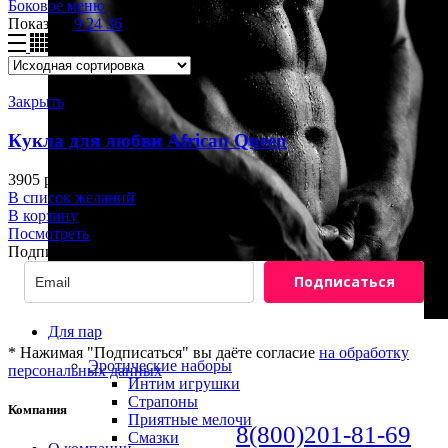
Боковое меню
Показать
9
24
36
Закрыть
Кукла для любви African Queen
3905
р.
В список желаний
В корзину
Посмотреть
Подписка на новости
Подписаться
Для пар
* Нажимая "Подписаться" вы даёте согласие
на обработку
Эротические наборы
персональных данных
Интим игрушки
Страпоны
Компания
Приятные мелочи
8(800)201-81-69
Смазки