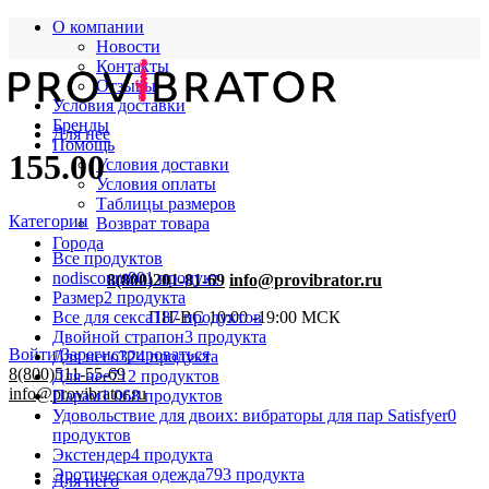
О компании
Новости
Контакты
Отзывы
Условия доставки
Бренды
Для нее
Помощь
155.00
Условия доставки
Условия оплаты
Таблицы размеров
Категории
Возврат товара
Города
Все
продуктов
nodiscount
801 продукт
8(800)201-81-69
info@provibrator.ru
Размер
2 продукта
Все для секса
187 продуктов
ПН-ВС 10:00 -19:00 МСК
Двойной страпон
3 продукта
Войти/Зарегистрироваться
Для него
324 продукта
8(800)511-55-69
Для нее
712 продуктов
info@provibrator.ru
Парам
1 068 продуктов
Удовольствие для двоих: вибраторы для пар Satisfyer
0
продуктов
Экстендер
4 продукта
Эротическая одежда
793 продукта
Для него