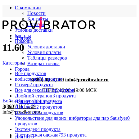
О компании
Новости
Контакты
Отзывы
Условия доставки
Бренды
Для нее
Помощь
11.60
Условия доставки
Условия оплаты
Таблицы размеров
Категории
Возврат товара
Города
Все
продуктов
nodiscount
801 продукт
8(800)201-81-69
info@provibrator.ru
Размер
2 продукта
Все для секса
187 продуктов
ПН-ВС 10:00 -19:00 МСК
Двойной страпон
3 продукта
Войти/Зарегистрироваться
Для него
324 продукта
8(800)511-55-69
Для нее
712 продуктов
info@provibrator.ru
Парам
1 068 продуктов
Удовольствие для двоих: вибраторы для пар Satisfyer
0
продуктов
Экстендер
4 продукта
Эротическая одежда
793 продукта
Для него