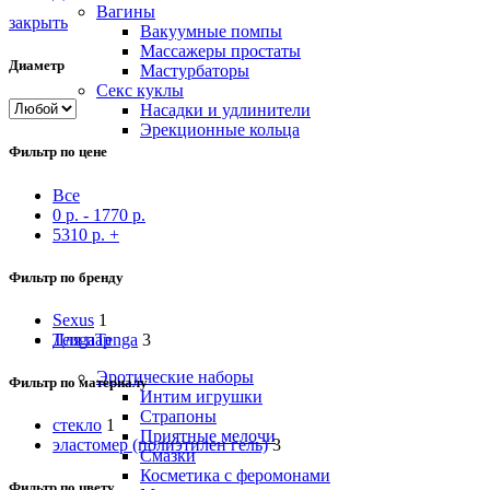
Вагины
закрыть
Вакуумные помпы
Массажеры простаты
Диаметр
Мастурбаторы
Секс куклы
Насадки и удлинители
Эрекционные кольца
Фильтр по цене
Все
0
р.
-
1770
р.
5310
р.
+
Фильтр по бренду
Sexus
1
Tenga
Tenga
3
Для пар
Эротические наборы
Фильтр по материалу
Интим игрушки
Страпоны
стекло
1
Приятные мелочи
эластомер (полиэтилен гель)
3
Смазки
Косметика с феромонами
Фильтр по цвету