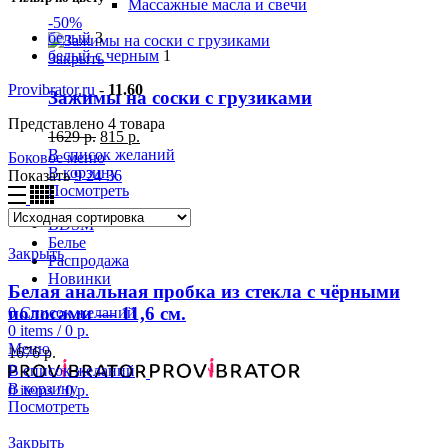
Массажные масла и свечи
-50%
белый
3
белый с черным
1
Закрыть
Provibrator.ru
-
11.60
Зажимы на соски с грузиками
Представлено 4 товара
1629
р.
815
р.
В список желаний
Боковое меню
В корзину
Показать
9
24
36
Посмотреть
BDSM
Белье
Закрыть
Распродажа
Новинки
Белая анальная пробка из стекла с чёрными
полосами — 11,6 см.
0
Список желаний
0
items
/
0
р.
Меню
1676
р.
В список желаний
В корзину
0
items
/
0
р.
Посмотреть
Закрыть