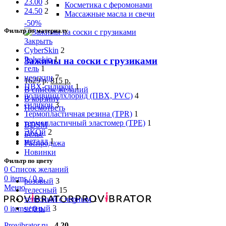
23.00
3
Косметика с феромонами
24.50
2
Массажные масла и свечи
-50%
Фильтр по материалу
Закрыть
CyberSkin
2
Polyskin
1
Зажимы на соски с грузиками
гель
1
неоскин
7
1629
р.
815
р.
ПВХ-силикон
1
В список желаний
поливинилхлорид (ПВХ, PVC)
4
В корзину
силикон
3
Посмотреть
Термопластичная резина (TPR)
1
термопластичный эластомер (TPE)
1
BDSM
ЭКОй
2
Белье
металл
1
Распродажа
Новинки
Фильтр по цвету
0
Список желаний
0
items
/
0
р.
розовый
3
Меню
телесный
15
телесный с черным
1
черный
3
0
items
/
0
р.
Provibrator.ru
-
4.20