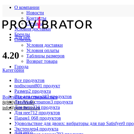
О компании
Новости
Контакты
Отзывы
Условия доставки
Бренды
Для нее
Помощь
Условия доставки
Условия оплаты
4.20
Таблицы размеров
Возврат товара
Города
Категории
Все
продуктов
nodiscount
801 продукт
Размер
2 продукта
Все для секса
187 продуктов
Войти/Зарегистрироваться
Двойной страпон
3 продукта
8(800)511-55-69
Для него
324 продукта
info@provibrator.ru
Для нее
712 продуктов
Парам
1 068 продуктов
Удовольствие для двоих: вибраторы для пар Satisfyer
0 пр
Экстендер
4 продукта
Для него