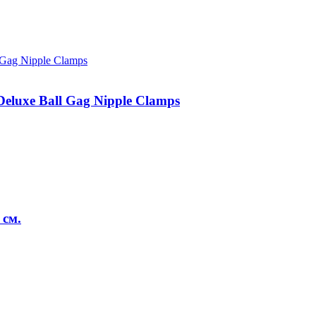
eluxe Ball Gag Nipple Clamps
 см.