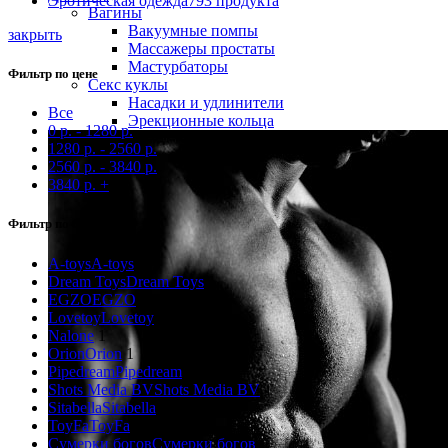
Эротическая одежда
793 продукта
Вагины
Вакуумные помпы
закрыть
Массажеры простаты
Мастурбаторы
Фильтр по цене
Секс куклы
Насадки и удлинители
Все
Эрекционные кольца
0
р.
-
1280
р.
1280
р.
-
2560
р.
2560
р.
-
3840
р.
3840
р.
+
Фильтр по бренду
A-toys
A-toys
1
Dream Toys
Dream Toys
1
EGZO
EGZO
1
Lovetoy
Lovetoy
8
Nalone
1
Orion
Orion
1
Pipedream
Pipedream
1
Shots Media BV
Shots Media BV
1
Sitabella
Sitabella
1
ToyFa
ToyFa
1
Сумерки богов
Сумерки богов
6