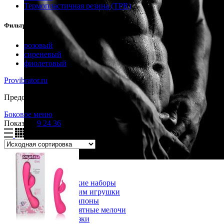
Термопластичная резина (TPR)
2
Фильтр по цвету
розовый
1
сиреневый
1
фиолетовый
1
Provibrator.ru
-
3.25
Представлено 4 товара
Боковое меню
Показать
9
24
36
Для пар
Эротические наборы
Интим игрушки
Страпоны
Приятные мелочи
Смазки