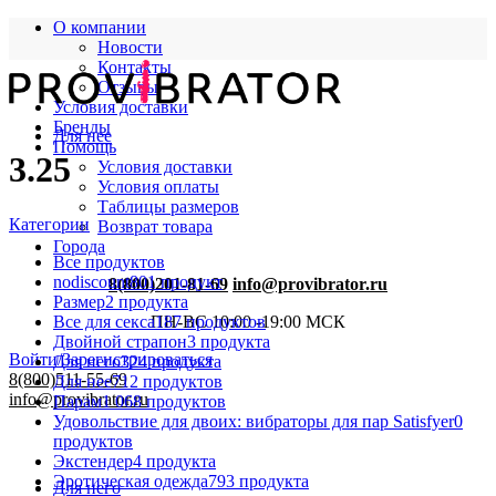
О компании
Новости
Контакты
Отзывы
Условия доставки
Бренды
Для нее
Помощь
3.25
Условия доставки
Условия оплаты
Таблицы размеров
Категории
Возврат товара
Города
Все
продуктов
nodiscount
801 продукт
8(800)201-81-69
info@provibrator.ru
Размер
2 продукта
Все для секса
187 продуктов
ПН-ВС 10:00 -19:00 МСК
Двойной страпон
3 продукта
Войти/Зарегистрироваться
Для него
324 продукта
8(800)511-55-69
Для нее
712 продуктов
info@provibrator.ru
Парам
1 068 продуктов
Удовольствие для двоих: вибраторы для пар Satisfyer
0
продуктов
Экстендер
4 продукта
Эротическая одежда
793 продукта
Для него