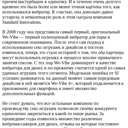
причем мастурбации в одиночку. И в течение очень долгого
времени это была более или менее точная картина того, как
использовался вибратор. К счастью, она довольно давно
устарела, и немаленькую роль в этом сыграла компания
Standard Innovations.
В 2008 году она представила самый первый, оригинальный
We-Vibe — первый полноценный вибратор для пары в
современном понимании. После этого сам подход к
использованию секс-игрушек и девайсов в постели
изменился, теперь это стало историей о том, что оба партнера
могут использовать игрушку в процессе вполне привычного
занятия сексом. С тех пор We-Vibe доминирует в качестве
вибратора для двоих и по-прежнему считается одной из самых
удачных игрушек этого сегмента. Модельная линейка от SI
успешно развивается, на данный момент самым передовым
девайсом в ней является We-Vibe 4+, который подключается к
приложению для смартфона и имеет множество
дополнительных функций.
Не стоит думать, что все остальные компании по
производству секс-игрушек позволили своему конкуренту
единолично закрепиться в какой-то нише рынка. За
прошедшие годы появилось множество различных
вибромассажеров для двоих, отзывы на которые постоянно