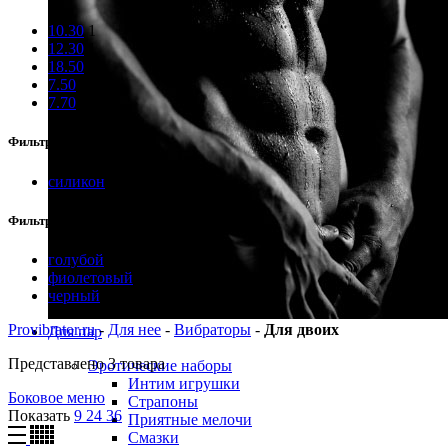
10.30
1
12.30
1
18.50
1
7.50
1
7.70
1
Фильтр по материалу
силикон
3
Фильтр по цвету
голубой
1
фиолетовый
1
черный
1
Provibrator.ru
-
Для нее
-
Вибраторы
-
Для двоих
Для пар
Представлено 3 товара
Эротические наборы
Интим игрушки
Боковое меню
Страпоны
Показать
9
24
36
Приятные мелочи
Смазки