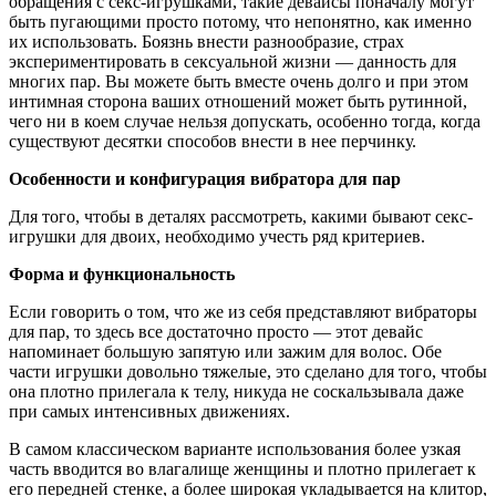
обращения с секс-игрушками, такие девайсы поначалу могут
быть пугающими просто потому, что непонятно, как именно
их использовать. Боязнь внести разнообразие, страх
экспериментировать в сексуальной жизни — данность для
многих пар. Вы можете быть вместе очень долго и при этом
интимная сторона ваших отношений может быть рутинной,
чего ни в коем случае нельзя допускать, особенно тогда, когда
существуют десятки способов внести в нее перчинку.
Особенности и конфигурация вибратора для пар
Для того, чтобы в деталях рассмотреть, какими бывают секс-
игрушки для двоих, необходимо учесть ряд критериев.
Форма и функциональность
Если говорить о том, что же из себя представляют вибраторы
для пар, то здесь все достаточно просто — этот девайс
напоминает большую запятую или зажим для волос. Обе
части игрушки довольно тяжелые, это сделано для того, чтобы
она плотно прилегала к телу, никуда не соскальзывала даже
при самых интенсивных движениях.
В самом классическом варианте использования более узкая
часть вводится во влагалище женщины и плотно прилегает к
его передней стенке, а более широкая укладывается на клитор,