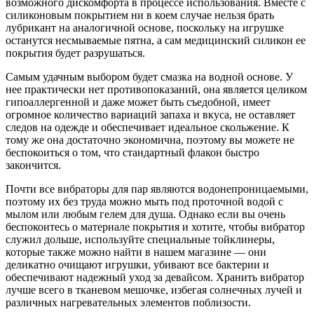
возможного дискомфорта в процессе использования. Вместе с
силиконовым покрытием ни в коем случае нельзя брать
лубрикант на аналогичной основе, поскольку на игрушке
останутся несмываемые пятна, а сам медицинский силикон ее
покрытия будет разрушаться.
Самым удачным выбором будет смазка на водной основе. У
нее практически нет противопоказаний, она является целиком
гипоаллергенной и даже может быть съедобной, имеет
огромное количество вариаций запаха и вкуса, не оставляет
следов на одежде и обеспечивает идеальное скольжение. К
тому же она достаточно экономична, поэтому вы можете не
беспокоиться о том, что стандартный флакон быстро
закончится.
Почти все вибраторы для пар являются водонепроницаемыми,
поэтому их без труда можно мыть под проточной водой с
мылом или любым гелем для душа. Однако если вы очень
беспокоитесь о материале покрытия и хотите, чтобы вибратор
служил дольше, используйте специальные тойклинеры,
которые также можно найти в нашем магазине — они
деликатно очищают игрушки, убивают все бактерии и
обеспечивают надежный уход за девайсом. Хранить вибратор
лучше всего в тканевом мешочке, избегая солнечных лучей и
различных нагревательных элементов поблизости.