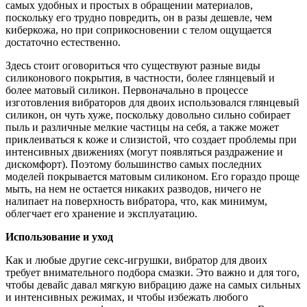
самых удобных и простых в обращении материалов,
поскольку его трудно повредить, он в разы дешевле, чем
киберкожа, но при соприкосновении с телом ощущается
достаточно естественно.
Здесь стоит оговориться что существуют разные виды
силиконового покрытия, в частности, более глянцевый и
более матовый силикон. Первоначально в процессе
изготовления вибраторов для двоих использовался глянцевый
силикон, он чуть хуже, поскольку довольно сильно собирает
пыль и различные мелкие частицы на себя, а также может
приклеиваться к коже и слизистой, что создает проблемы при
интенсивных движениях (могут появляться раздражение и
дискомфорт). Поэтому большинство самых последних
моделей покрывается матовым силиконом. Его гораздо проще
мыть, на нем не остается никаких разводов, ничего не
налипает на поверхность вибратора, что, как минимум,
облегчает его хранение и эксплуатацию.
Использование и уход
Как и любые другие секс-игрушки, вибратор для двоих
требует внимательного подбора смазки. Это важно и для того,
чтобы девайс давал мягкую вибрацию даже на самых сильных
и интенсивных режимах, и чтобы избежать любого