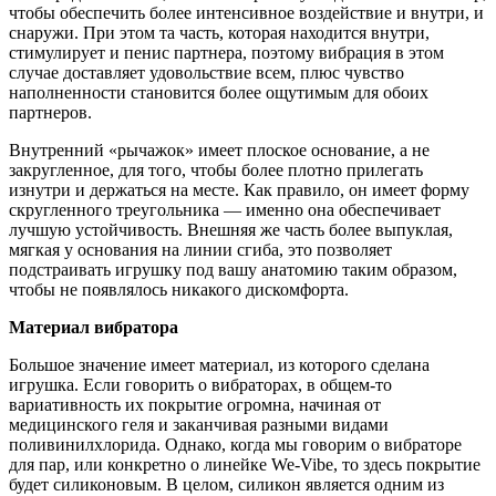
чтобы обеспечить более интенсивное воздействие и внутри, и
снаружи. При этом та часть, которая находится внутри,
стимулирует и пенис партнера, поэтому вибрация в этом
случае доставляет удовольствие всем, плюс чувство
наполненности становится более ощутимым для обоих
партнеров.
Внутренний «рычажок» имеет плоское основание, а не
закругленное, для того, чтобы более плотно прилегать
изнутри и держаться на месте. Как правило, он имеет форму
скругленного треугольника — именно она обеспечивает
лучшую устойчивость. Внешняя же часть более выпуклая,
мягкая у основания на линии сгиба, это позволяет
подстраивать игрушку под вашу анатомию таким образом,
чтобы не появлялось никакого дискомфорта.
Материал вибратора
Большое значение имеет материал, из которого сделана
игрушка. Если говорить о вибраторах, в общем-то
вариативность их покрытие огромна, начиная от
медицинского геля и заканчивая разными видами
поливинилхлорида. Однако, когда мы говорим о вибраторе
для пар, или конкретно о линейке We-Vibe, то здесь покрытие
будет силиконовым. В целом, силикон является одним из