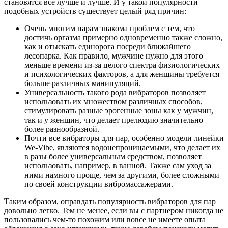
становятся все лучше и лучше. И у такой популярности
подобных устройств существует целый ряд причин:
Очень многим парам знакома проблем с тем, что
достичь оргазма примерно одновременно также сложно,
как и отыскать единорога посреди ближайшего
лесопарка. Как правило, мужчине нужно для этого
меньше времени из-за целого спектра физиологических
и психологических факторов, а для женщины требуется
больше различных манипуляций.
Универсальность такого рода вибраторов позволяет
использовать их множеством различных способов,
стимулировать разные эрогенные зоны как у мужчин,
так и у женщин, что делает прелюдию значительно
более разнообразной.
Почти все вибраторы для пар, особенно модели линейки
We-Vibe, являются водонепроницаемыми, что делает их
в разы более универсальным средством, позволяет
использовать, например, в ванной. Также сам уход за
ними намного проще, чем за другими, более сложными
по своей конструкции вибромассажерами.
Таким образом, оправдать популярность вибраторов для пар
довольно легко. Тем не менее, если вы с партнером никогда не
пользовались чем-то похожим или вовсе не имеете опыта