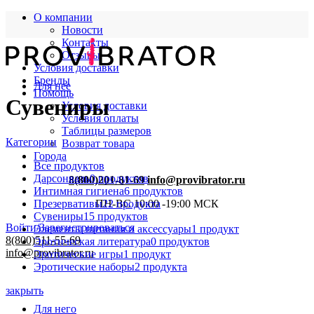
О компании
Новости
Контакты
Отзывы
Условия доставки
Бренды
Для нее
Помощь
Сувениры
Условия доставки
Условия оплаты
Таблицы размеров
Категории
Возврат товара
Города
Все
продуктов
Дарсонваль
0 продуктов
8(800)201-81-69
info@provibrator.ru
Интимная гигиена
6 продуктов
Презервативы
22 продукта
ПН-ВС 10:00 -19:00 МСК
Сувениры
15 продуктов
Войти/Зарегистрироваться
Элементы питания и аксессуары
1 продукт
8(800)511-55-69
Эротическая литература
0 продуктов
info@provibrator.ru
Эротические игры
1 продукт
Эротические наборы
2 продукта
закрыть
Для него