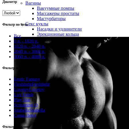
Диаметр
Вагины
Вакуумные помпы
Массажеры простаты
Мастурбаторы
Секс куклы
Фильтр по цене
Насадки и удлинители
Эрекционные кольца
Все
0
р.
-
1020
р.
1020
р.
-
2040
р.
2040
р.
-
3060
р.
3060
р.
-
4080
р.
Фильтр по бренду
Erotic Fantasy
1
Fleshlight
Fleshlight
1
Lovetoy
Lovetoy
5
Lux Fetish
1
Play Star
1
Screaming O
1
Sitabella
Sitabella
2
Сима-Ленд
1
Фильтр по длине