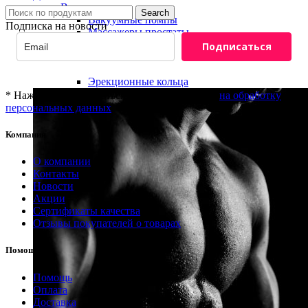
Вагины
Search
Вакуумные помпы
Подписка на новости
Массажеры простаты
Мастурбаторы
Подписаться
Секс куклы
Насадки и удлинители
Эрекционные кольца
* Нажимая "Подписаться" вы даёте согласие
на обработку
персональных данных
Компания
8(800)201-81-69
О компании
info@provibrator.ru
Контакты
Новости
Акции
Сертификаты качества
Отзывы покупателей о товарах
Помощь
Помощь
Оплата
Доставка