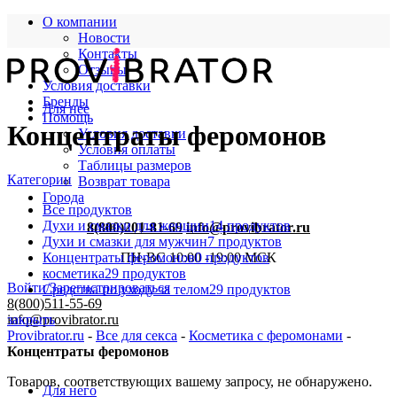
О компании
Новости
Контакты
Отзывы
Условия доставки
Бренды
Для нее
Помощь
Концентраты феромонов
Условия доставки
Условия оплаты
Таблицы размеров
Категории
Возврат товара
Города
Все
продуктов
Духи и смазки для женщин
14 продуктов
8(800)201-81-69
info@provibrator.ru
Духи и смазки для мужчин
7 продуктов
Концентраты феромонов
0 продуктов
ПН-ВС 10:00 -19:00 МСК
косметика
29 продуктов
Войти/Зарегистрироваться
Средства по уходу за телом
29 продуктов
8(800)511-55-69
закрыть
info@provibrator.ru
Provibrator.ru
-
Все для секса
-
Косметика с феромонами
-
Концентраты феромонов
Товаров, соответствующих вашему запросу, не обнаружено.
Для него