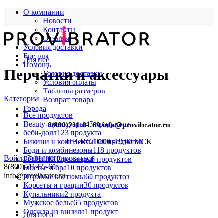
О компании
Новости
Контакты
Отзывы
Условия доставки
Бренды
Для нее
Помощь
Перчатки и аксессуары
Условия доставки
Условия оплаты
Таблицы размеров
Категории
Возврат товара
Города
Все
продуктов
Beauty-аксессуары
47 продуктов
8(800)201-81-69
info@provibrator.ru
беби-долл
123 продукта
Бикини и комплекты
100 продуктов
ПН-ВС 10:00 -19:00 МСК
Боди и комбинезоны
118 продуктов
Войти/Зарегистрироваться
БОЛЬШИЕ размеры
6 продуктов
8(800)511-55-69
Бюстье и бра
10 продуктов
info@provibrator.ru
Игровые костюмы
60 продуктов
Корсеты и грации
30 продуктов
Купальники
2 продукта
Мужское белье
65 продуктов
Одежда из винила
1 продукт
Для него