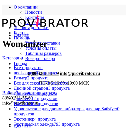
О компании
Новости
Контакты
Отзывы
Условия доставки
Бренды
Для нее
Помощь
Womanizer
Условия доставки
Условия оплаты
Таблицы размеров
Категории
Возврат товара
Города
Все
продуктов
nodiscount
801 продукт
8(800)201-81-69
info@provibrator.ru
Размер
2 продукта
Все для секса
187 продуктов
ПН-ВС 10:00 -19:00 МСК
Двойной страпон
3 продукта
Войти/Зарегистрироваться
Для него
324 продукта
8(800)511-55-69
Для нее
712 продуктов
info@provibrator.ru
Парам
1 068 продуктов
Удовольствие для двоих: вибраторы для пар Satisfyer
0
продуктов
Экстендер
4 продукта
Эротическая одежда
793 продукта
Для него