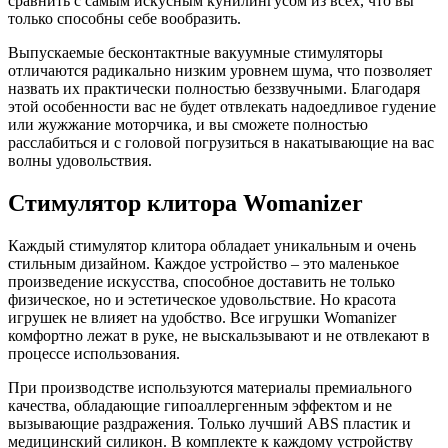
сравнить с самым искусным кунилингусом из всех, что вы
только способны себе вообразить.
Выпускаемые бесконтактные вакуумные стимуляторы
отличаются радикально низким уровнем шума, что позволяет
назвать их практически полностью беззвучными. Благодаря
этой особенности вас не будет отвлекать надоедливое гудение
или жужжание моторчика, и вы сможете полностью
расслабиться и с головой погрузиться в накатывающие на вас
волны удовольствия.
Cтимулятор клитора Womanizer
Каждый стимулятор клитора обладает уникальным и очень
стильным дизайном. Каждое устройство – это маленькое
произведение искусства, способное доставить не только
физическое, но и эстетическое удовольствие. Но красота
игрушек не влияет на удобство. Все игрушки Womanizer
комфортно лежат в руке, не выскальзывают и не отвлекают в
процессе использования.
При производстве используются материалы премиального
качества, обладающие гипоаллергенным эффектом и не
вызывающие раздражения. Только лучший ABS пластик и
медицинский силикон. В комплекте к каждому устройству