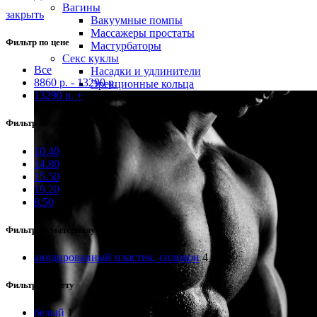
Вагины
закрыть
Вакуумные помпы
Массажеры простаты
Фильтр по цене
Мастурбаторы
Секс куклы
Все
Насадки и удлинители
8860
р.
-
13290
р.
Эрекционные кольца
13290
р.
+
Фильтр по длине
10.40
2
14.80
1
15.50
1
19.20
1
8.50
1
Фильтр по материалу
анодированный пластик, силикон
4
Фильтр по цвету
белый
1