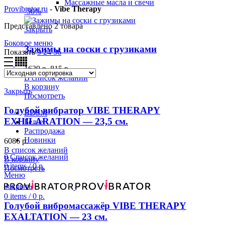
Массажные масла и свечи
Provibrator.ru
-
Vibe Therapy
-50%
Представлено 2 товара
Закрыть
Боковое меню
Зажимы на соски с грузиками
Показать
9
24
36
1629
р.
815
р.
В список желаний
В корзину
Закрыть
Посмотреть
Голубой вибратор VIBE THERAPY
BDSM
EXHILARATION — 23,5 см.
Белье
Распродажа
Новинки
6086
р.
В список желаний
0
Список желаний
В корзину
0
items
/
0
р.
Посмотреть
Меню
Закрыть
0
items
/
0
р.
Голубой вибромассажёр VIBE THERAPY
EXALTATION — 23 см.