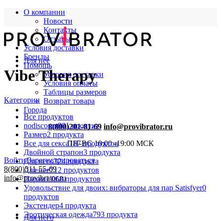
О компании
Новости
Контакты
Отзывы
Условия доставки
Бренды
Для нее
Помощь
Vibe Therapy
Условия доставки
Условия оплаты
Таблицы размеров
Категории
Возврат товара
Города
Все
продуктов
nodiscount
801 продукт
8(800)201-81-69
info@provibrator.ru
Размер
2 продукта
Все для секса
187 продуктов
ПН-ВС 10:00 -19:00 МСК
Двойной страпон
3 продукта
Войти/Зарегистрироваться
Для него
324 продукта
8(800)511-55-69
Для нее
712 продуктов
info@provibrator.ru
Парам
1 068 продуктов
Удовольствие для двоих: вибраторы для пар Satisfyer
0
продуктов
Экстендер
4 продукта
Эротическая одежда
793 продукта
Для него