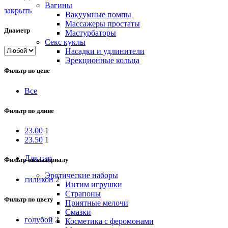
Вагины
закрыть
Вакуумные помпы
Массажеры простаты
Диаметр
Мастурбаторы
Секс куклы
Насадки и удлинители
Эрекционные кольца
Фильтр по цене
Все
Фильтр по длине
23.00
1
23.50
1
Для пар
Фильтр по материалу
Эротические наборы
силикон
2
Интим игрушки
Страпоны
Фильтр по цвету
Приятные мелочи
Смазки
голубой
2
Косметика с феромонами