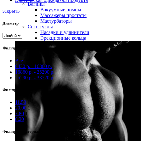
Эротическая одежда
793 продукта
Вагины
Вакуумные помпы
закрыть
Массажеры простаты
Мастурбаторы
Диаметр
Секс куклы
Насадки и удлинители
Эрекционные кольца
Фильтр по цене
Все
8430
р.
-
16860
р.
16860
р.
-
25290
р.
25290
р.
-
33720
р.
Фильтр по длине
11.50
1
20.00
1
7.80
1
8.20
1
Фильтр по материалу