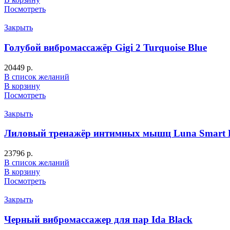
Посмотреть
Закрыть
Голубой вибромассажёр Gigi 2 Turquoise Blue
20449
р.
В список желаний
В корзину
Посмотреть
Закрыть
Лиловый тренажёр интимных мышц Luna Smart Be
23796
р.
В список желаний
В корзину
Посмотреть
Закрыть
Черный вибромассажер для пар Ida Black