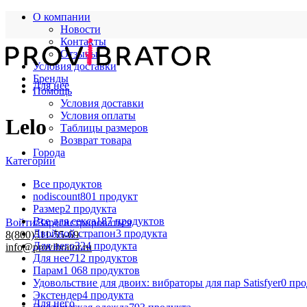
О компании
Новости
Контакты
Отзывы
Условия доставки
Бренды
Для нее
Помощь
Условия доставки
Условия оплаты
Lelo
Таблицы размеров
Возврат товара
Города
Категории
Все
продуктов
nodiscount
801 продукт
Размер
2 продукта
Все для секса
187 продуктов
Войти/Зарегистрироваться
Двойной страпон
3 продукта
8(800)511-55-69
Для него
324 продукта
info@provibrator.ru
Для нее
712 продуктов
Парам
1 068 продуктов
Удовольствие для двоих: вибраторы для пар Satisfyer
0 пр
Экстендер
4 продукта
Для него