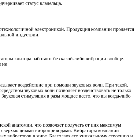
дчеркивает статус владельца.
технологичной электроникой. Продукция компании продается
уальной индустрии.
яторы клитора работают без какой-либо вибрации вообще.
и не
азывает воздействие при помощи звуковых волн. При такой,
средством звуковых волн позволяет воздействовать не только
Звуковая стимуляция в разы мощнее всего, что вы когда-либо
кой анатомии, что позволяет получать от них максимум
ны сверхмощными виброприводами. Вибраторы компании
 вибраторов в мире. Благодаря его уникальному строению и