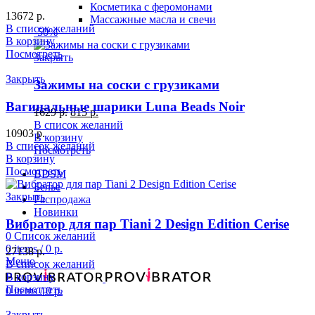
Косметика с феромонами
13672
р.
Массажные масла и свечи
В список желаний
-50%
В корзину
Посмотреть
Закрыть
Закрыть
Зажимы на соски с грузиками
Вагинальные шарики Luna Beads Noir
1629
р.
815
р.
В список желаний
10903
р.
В корзину
В список желаний
Посмотреть
В корзину
Посмотреть
BDSM
Белье
Закрыть
Распродажа
Новинки
Вибратор для пар Tiani 2 Design Edition Cerise
0
Список желаний
0
items
/
0
р.
27138
р.
Меню
В список желаний
В корзину
Посмотреть
0
items
/
0
р.
Закрыть