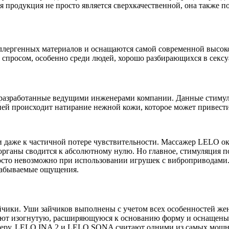
 продукция не просто является сверхкачественной, она также по
аллергенных материалов и оснащаются самой современной
высоко
им спросом, особенно среди людей, хорошо разбирающихся в секс
 разработанные ведущими инженерами компании. Данные стимул
ией происходит натирание нежной кожи, которое может привест
 даже к частичной потере чувствительности. Массажер LELO ок
рганы сводится к абсолютному нулю. Но главное, стимуляция по
росто невозможно при использовании игрушек с виброприводами. 
езабываемые ощущения.
ики. Уши зайчиков выполнены с учетом всех особенностей женс
имеют изогнутую, расширяющуюся к основанию форму и оснаще
еру, LELO INA 2 и LELO SONA считают одними из самых мощных