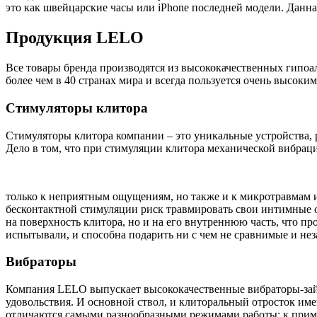
это как швейцарские часы или iPhone последней модели. Данная
Продукция LELO
Все товары бренда производятся из высококачественных гипо
более чем в 40 странах мира и всегда пользуется очень высок
Стимуляторы клитора
Стимуляторы клитора компании – это уникальные устройства,
Дело в том, что при стимуляции клитора механической вибрац
только к неприятным ощущениям, но также и к микротравмам и
бесконтактной стимуляции риск травмировать свои интимные о
на поверхность клитора, но и на его внутреннюю часть, что п
испытывали, и способна подарить ни с чем не сравнимые и н
Вибраторы
Компания LELO выпускает высококачественные вибраторы-зайч
удовольствия. И основной ствол, и клиторальный отросток 
отличаются самыми разнообразными режимами работы: к прим