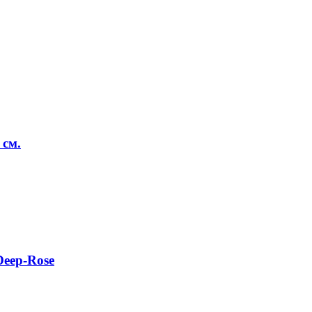
 см.
eep-Rose