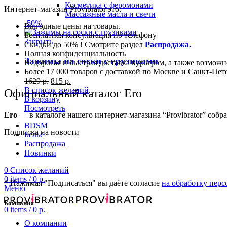
Косметика с феромонами
Интернет-магазин Provibrator это:
Массажные масла и свечи
-50%
Выгодные цены на товары.
Бесплатная консультация по телефону
Закрыть
Скидки до 50% ! Смотрите раздел
Распродажа
.
Полная конфиденциальность
Зажимы на соски с грузиками
Недорогая и быстрая доставка курьером, а также возможн
Более 17 000 товаров с доставкой по Москве и Санкт-Петер
1629
р.
815
р.
В список желаний
Официальный каталог
Ero
В корзину
Посмотреть
Ero
— в каталоге нашего интернет-магазина “Provibrator” со
BDSM
Подписка на новости
Белье
Распродажа
Новинки
0
Список желаний
0
items
/
0
р.
* Нажимая "Подписаться" вы даёте согласие
на обработку пер
Меню
Компания
0
items
/
0
р.
О компании