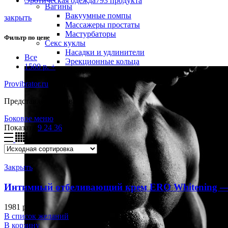
Эротическая одежда
793 продукта
Вагины
Вакуумные помпы
закрыть
Массажеры простаты
Мастурбаторы
Фильтр по цене
Секс куклы
Насадки и удлинители
Все
Эрекционные кольца
1500
р.
+
Provibrator.ru
-
Ero
Представлено 3 товара
Боковое меню
Показать
9
24
36
Закрыть
Интимный отбеливающий крем ERO Whitening —
1981
р.
В список желаний
В корзину