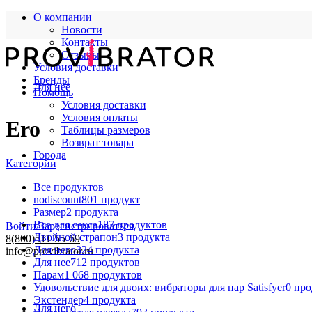
О компании
Новости
Контакты
Отзывы
Условия доставки
Бренды
Для нее
Помощь
Условия доставки
Условия оплаты
Ero
Таблицы размеров
Возврат товара
Города
Категории
Все
продуктов
nodiscount
801 продукт
Размер
2 продукта
Все для секса
187 продуктов
Войти/Зарегистрироваться
Двойной страпон
3 продукта
8(800)511-55-69
Для него
324 продукта
info@provibrator.ru
Для нее
712 продуктов
Парам
1 068 продуктов
Удовольствие для двоих: вибраторы для пар Satisfyer
0 пр
Экстендер
4 продукта
Для него