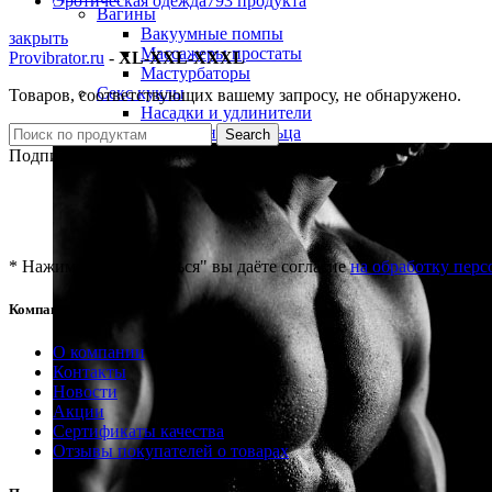
Эротическая одежда
793 продукта
Вагины
Вакуумные помпы
закрыть
Массажеры простаты
Provibrator.ru
-
XL-XXL-XXXL
Мастурбаторы
Секс куклы
Товаров, соответствующих вашему запросу, не обнаружено.
Насадки и удлинители
Эрекционные кольца
Search
Подписка на новости
* Нажимая "Подписаться" вы даёте согласие
на обработку пер
Компания
О компании
Контакты
Новости
Акции
Сертификаты качества
Отзывы покупателей о товарах