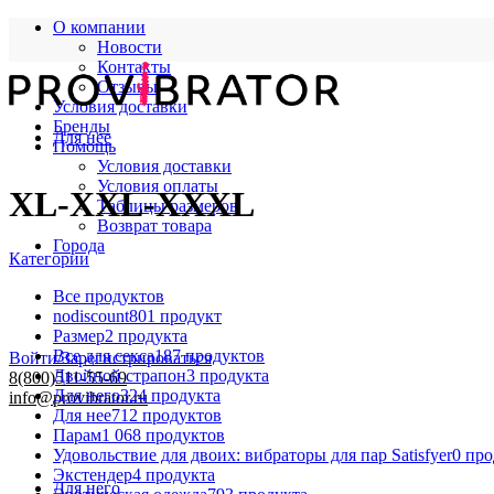
О компании
Новости
Контакты
Отзывы
Условия доставки
Бренды
Для нее
Помощь
Условия доставки
Условия оплаты
XL-XXL-XXXL
Таблицы размеров
Возврат товара
Города
Категории
Все
продуктов
nodiscount
801 продукт
Размер
2 продукта
Все для секса
187 продуктов
Войти/Зарегистрироваться
Двойной страпон
3 продукта
8(800)511-55-69
Для него
324 продукта
info@provibrator.ru
Для нее
712 продуктов
Парам
1 068 продуктов
Удовольствие для двоих: вибраторы для пар Satisfyer
0 пр
Экстендер
4 продукта
Для него