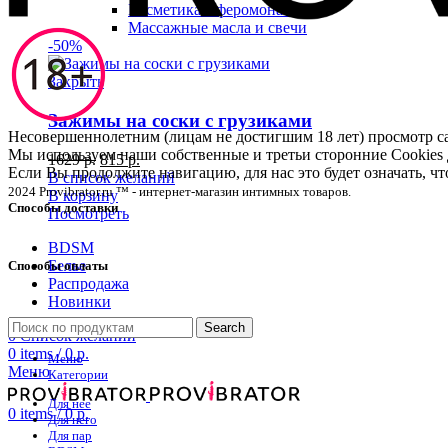
Косметика с феромонами
Массажные масла и свечи
-50%
Закрыть
Зажимы на соски с грузиками
Несовершеннолетним (лицам не достигшим 18 лет) просмотр
Мы используем наши собственные и третьи сторонние Cookies 
1629
р.
815
р.
Если Вы продолжите навигацию, для нас это будет означать, 
В список желаний
2024 Provibrator.ru ™ - интернет-магазин интимных товаров.
В корзину
Способы доставки
Посмотреть
BDSM
Белье
Способы оплаты
Распродажа
Новинки
Search
0
Список желаний
0
items
/
0
р.
Меню
Меню
Категории
Для нее
0
items
/
0
р.
Для него
Для пар