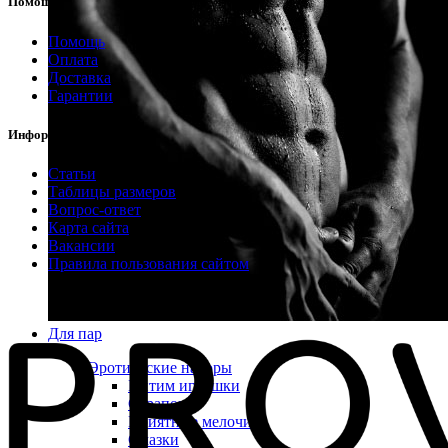
Помощь
Помощь
Оплата
Доставка
Гарантии
Информация
Статьи
Таблицы размеров
Вопрос-ответ
Карта сайта
Вакансии
Правила пользования сайтом
Для пар
Эротические наборы
Интим игрушки
Страпоны
Приятные мелочи
Смазки