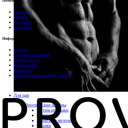
Помощь
Помощь
Оплата
Доставка
Гарантии
Информация
Статьи
Таблицы размеров
Вопрос-ответ
Карта сайта
Вакансии
Правила пользования сайтом
Для пар
Эротические наборы
Интим игрушки
Страпоны
Приятные мелочи
Смазки