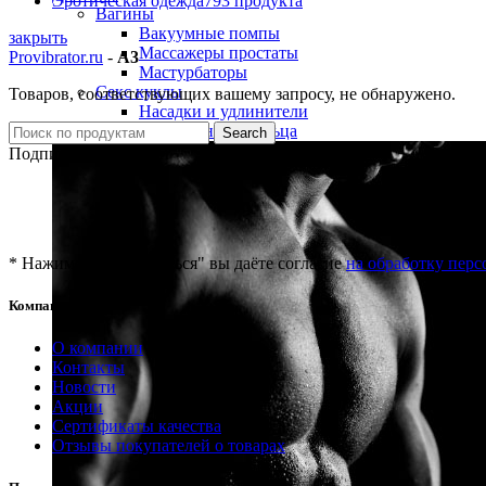
Эротическая одежда
793 продукта
Вагины
Вакуумные помпы
закрыть
Массажеры простаты
Provibrator.ru
-
A3
Мастурбаторы
Секс куклы
Товаров, соответствующих вашему запросу, не обнаружено.
Насадки и удлинители
Эрекционные кольца
Search
Подписка на новости
* Нажимая "Подписаться" вы даёте согласие
на обработку пер
Компания
О компании
Контакты
Новости
Акции
Сертификаты качества
Отзывы покупателей о товарах