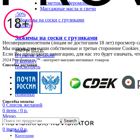
Косметика с феромонами
Массажные масла и свечи
-50%
Закрыть
Зажимы на соски с грузиками
Несовершеннолетним (лицам не достигшим 18 лет) просмотр
Мы используем наши собственные и третьи сторонние Cookies 
1629
р.
815
р.
Если Вы продолжите навигацию, для нас это будет означать, 
В список желаний
2024 Provibrator.ru ™ - интернет-магазин интимных товаров.
В корзину
Способы доставки
Посмотреть
BDSM
Белье
Распродажа
Новинки
Способы оплаты
0
Список желаний
0
items
/
0
р.
Меню
Search
0
items
/
0
р.
Меню
Категории