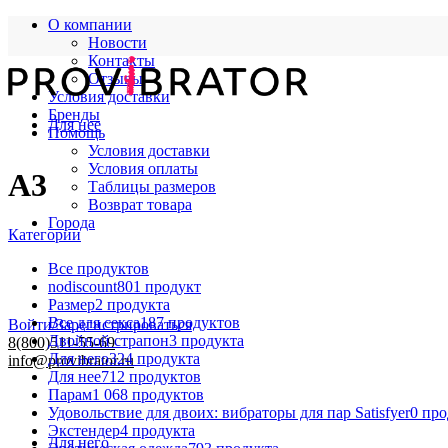
О компании
Новости
Контакты
Отзывы
Условия доставки
Бренды
Для нее
Помощь
Условия доставки
Условия оплаты
A3
Таблицы размеров
Возврат товара
Города
Категории
Все
продуктов
nodiscount
801 продукт
Размер
2 продукта
Все для секса
187 продуктов
Войти/Зарегистрироваться
Двойной страпон
3 продукта
8(800)511-55-69
Для него
324 продукта
info@provibrator.ru
Для нее
712 продуктов
Парам
1 068 продуктов
Удовольствие для двоих: вибраторы для пар Satisfyer
0 пр
Экстендер
4 продукта
Для него