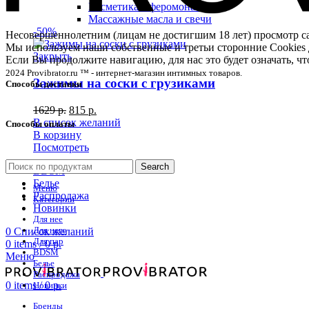
Косметика с феромонами
Массажные масла и свечи
-50%
Несовершеннолетним (лицам не достигшим 18 лет) просмотр
Мы используем наши собственные и третьи сторонние Cookies 
Закрыть
Если Вы продолжите навигацию, для нас это будет означать, 
2024 Provibrator.ru ™ - интернет-магазин интимных товаров.
Зажимы на соски с грузиками
Способы доставки
1629
р.
815
р.
В список желаний
Способы оплаты
В корзину
Посмотреть
Search
BDSM
Белье
Меню
Распродажа
Категории
Новинки
Для нее
Для него
0
Список желаний
Для пар
0
items
/
0
р.
BDSM
Меню
Белье
Распродажа
0
items
/
0
р.
Новинки
Бренды