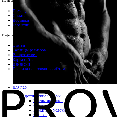
Помощь
Помощь
Оплата
Доставка
Гарантии
Информация
Статьи
Таблицы размеров
Вопрос-ответ
Карта сайта
Вакансии
Правила пользования сайтом
Для пар
Эротические наборы
Интим игрушки
Страпоны
Приятные мелочи
Смазки