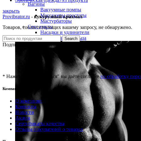
Эротическая одежда
793 продукта
Вагины
Вакуумные помпы
закрыть
Массажеры простаты
Provibrator.ru
-
кукурузный крахмал
Мастурбаторы
Секс куклы
Товаров, соответствующих вашему запросу, не обнаружено.
Насадки и удлинители
Эрекционные кольца
Search
Подписка на новости
* Нажимая "Подписаться" вы даёте согласие
на обработку пер
Компания
О компании
Контакты
Новости
Акции
Сертификаты качества
Отзывы покупателей о товарах