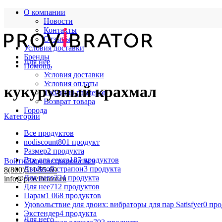
О компании
Новости
Контакты
Отзывы
Условия доставки
Бренды
Для нее
Помощь
Условия доставки
Условия оплаты
кукурузный крахмал
Таблицы размеров
Возврат товара
Города
Категории
Все
продуктов
nodiscount
801 продукт
Размер
2 продукта
Все для секса
187 продуктов
Войти/Зарегистрироваться
Двойной страпон
3 продукта
8(800)511-55-69
Для него
324 продукта
info@provibrator.ru
Для нее
712 продуктов
Парам
1 068 продуктов
Удовольствие для двоих: вибраторы для пар Satisfyer
0 пр
Экстендер
4 продукта
Для него