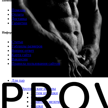
Помощь
Помощь
Оплата
Доставка
Гарантии
Информация
Статьи
Таблицы размеров
Вопрос-ответ
Карта сайта
Вакансии
Правила пользования сайтом
Для пар
Эротические наборы
Интим игрушки
Страпоны
Приятные мелочи
Смазки