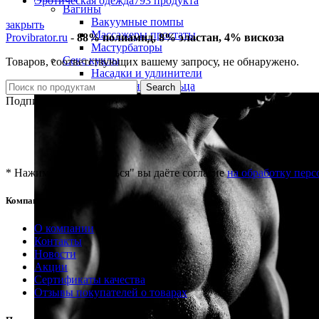
Эротическая одежда
793 продукта
Вагины
Вакуумные помпы
закрыть
Массажеры простаты
Provibrator.ru
-
88% полиамид, 8% эластан, 4% вискоза
Мастурбаторы
Секс куклы
Товаров, соответствующих вашему запросу, не обнаружено.
Насадки и удлинители
Эрекционные кольца
Search
Подписка на новости
* Нажимая "Подписаться" вы даёте согласие
на обработку пер
Компания
О компании
Контакты
Новости
Акции
Сертификаты качества
Отзывы покупателей о товарах