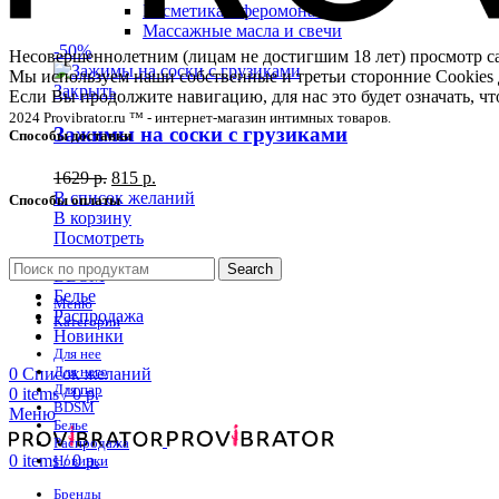
Косметика с феромонами
Массажные масла и свечи
-50%
Несовершеннолетним (лицам не достигшим 18 лет) просмотр
Мы используем наши собственные и третьи сторонние Cookies 
Закрыть
Если Вы продолжите навигацию, для нас это будет означать, 
2024 Provibrator.ru ™ - интернет-магазин интимных товаров.
Зажимы на соски с грузиками
Способы доставки
1629
р.
815
р.
В список желаний
Способы оплаты
В корзину
Посмотреть
Search
BDSM
Белье
Меню
Распродажа
Категории
Новинки
Для нее
Для него
0
Список желаний
Для пар
0
items
/
0
р.
BDSM
Меню
Белье
Распродажа
0
items
/
0
р.
Новинки
Бренды