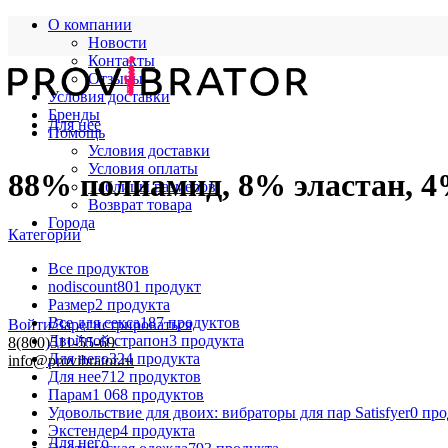
О компании
Новости
Контакты
Отзывы
Условия доставки
Бренды
Для нее
Помощь
Условия доставки
Условия оплаты
88% полиамид, 8% эластан, 4
Таблицы размеров
Возврат товара
Города
Категории
Все
продуктов
nodiscount
801 продукт
Размер
2 продукта
Все для секса
187 продуктов
Войти/Зарегистрироваться
Двойной страпон
3 продукта
8(800)511-55-69
Для него
324 продукта
info@provibrator.ru
Для нее
712 продуктов
Парам
1 068 продуктов
Удовольствие для двоих: вибраторы для пар Satisfyer
0 пр
Экстендер
4 продукта
Для него