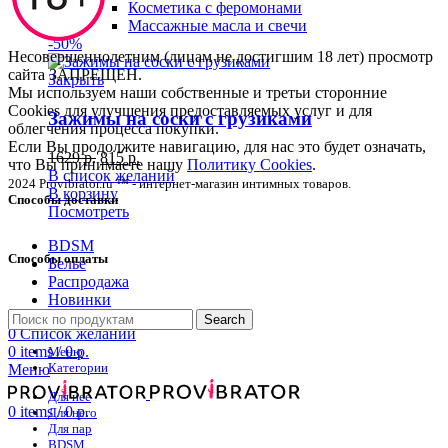
Косметика с феромонами
Массажные масла и свечи
-50%
Несовершеннолетним (лицам не достигшим 18 лет) просмотр
сайта ЗАПРЕЩЕН.
Закрыть
Мы используем наши собственные и третьи сторонние
Cookies для улучшения предоставляемых услуг и для
Зажимы на соски с грузиками
облегчения процесса покупки.
Если Вы продолжите навигацию, для нас это будет означать,
1629
р.
815
р.
что Вы принимаете нашу
Политику Cookies
.
В список желаний
2024 Provibrator.ru ™ - интернет-магазин интимных товаров.
В корзину
Способы доставки
Посмотреть
BDSM
Способы оплаты
Белье
Распродажа
Новинки
Search
0
Список желаний
0
items
/
0
р.
Меню
Категории
Меню
Для нее
0
items
/
0
р.
Для него
Для пар
BDSM