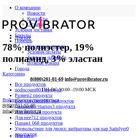
О компании
Новости
Контакты
Отзывы
Условия доставки
Бренды
Для нее
Помощь
78% полиэстер, 19%
Условия доставки
Условия оплаты
полиамид, 3% эластан
Таблицы размеров
Возврат товара
Города
Категории
8(800)201-81-69
info@provibrator.ru
Все
продуктов
ПН-ВС 10:00 -19:00 МСК
nodiscount
801 продукт
Размер
2 продукта
Войти/Зарегистрироваться
Все для секса
187 продуктов
8(800)511-55-69
Двойной страпон
3 продукта
info@provibrator.ru
Для него
324 продукта
Для нее
712 продуктов
Парам
1 068 продуктов
Удовольствие для двоих: вибраторы для пар Satisfyer
0
продуктов
Для него