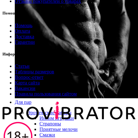
Отзывы покупателей о товарах
Помощь
Помощь
Оплата
Доставка
Гарантии
Информация
Статьи
Таблицы размеров
Вопрос-ответ
Карта сайта
Вакансии
Правила пользования сайтом
Для пар
Эротические наборы
Интим игрушки
Страпоны
Приятные мелочи
Смазки