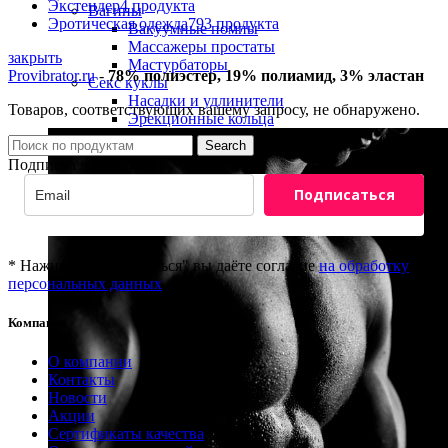
Экстендер
4 продукта
Вагины
Эротическая одежда
793 продукта
Вакуумные помпы
Массажеры простаты
закрыть
Мастурбаторы
Provibrator.ru
-
78% полиэстер, 19% полиамид, 3% эластан
Секс куклы
Насадки и удлинители
Товаров, соответствующих вашему запросу, не обнаружено.
Эрекционные кольца
Search
Подписка на новости
Подписаться
* Нажимая "Подписаться" вы даёте согласие
на обработку
персональных данных
Компания
8(800)201-81-69
О компании
info@provibrator.ru
Контакты
Новости
Акции
Сертификаты качества