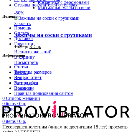
Косметика с феромонами
Отзывы покупателей о товарах
Массажные масла и свечи
-50%
Помощь
Закрыть
Помощь
Оплата
Зажимы на соски с грузиками
Доставка
Гарантии
1629
р.
815
р.
В список желаний
Информация
В корзину
Посмотреть
Статьи
Таблицы размеров
BDSM
Вопрос-ответ
Белье
Карта сайта
Распродажа
Вакансии
Новинки
Правила пользования сайтом
0
Список желаний
0
items
/
0
р.
Меню
0
items
/
0
р.
Несовершеннолетним (лицам не достигшим 18 лет) просмотр