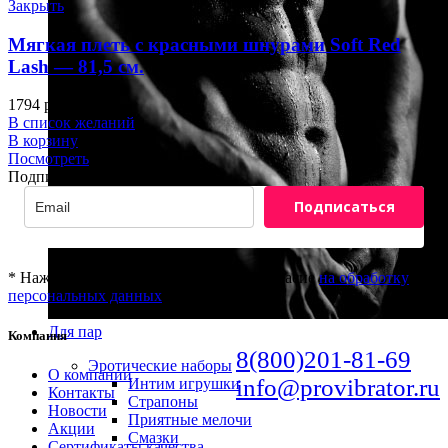
Закрыть
Мягкая плеть c красными шнурами Soft Red
Lash — 81,5 см.
1794
р.
В список желаний
В корзину
Посмотреть
Подписка на новости
Подписаться
* Нажимая "Подписаться" вы даёте согласие
на обработку
персональных данных
Для пар
Компания
8(800)201-81-69
Эротические наборы
О компании
info@provibrator.ru
Интим игрушки
Контакты
Страпоны
Новости
Приятные мелочи
Акции
Смазки
Сертификаты качества