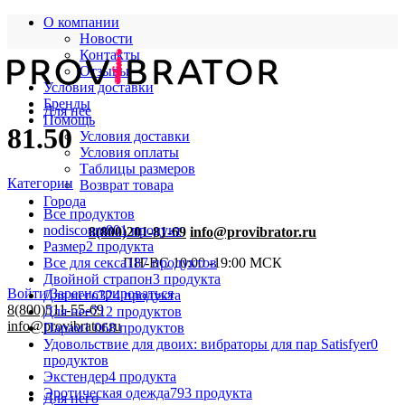
О компании
Новости
Контакты
Отзывы
Условия доставки
Бренды
Для нее
Помощь
81.50
Условия доставки
Условия оплаты
Таблицы размеров
Категории
Возврат товара
Города
Все
продуктов
nodiscount
801 продукт
8(800)201-81-69
info@provibrator.ru
Размер
2 продукта
Все для секса
187 продуктов
ПН-ВС 10:00 -19:00 МСК
Двойной страпон
3 продукта
Войти/Зарегистрироваться
Для него
324 продукта
8(800)511-55-69
Для нее
712 продуктов
info@provibrator.ru
Парам
1 068 продуктов
Удовольствие для двоих: вибраторы для пар Satisfyer
0
продуктов
Экстендер
4 продукта
Эротическая одежда
793 продукта
Для него