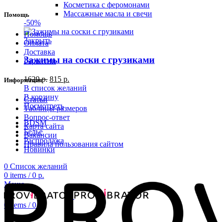
Косметика с феромонами
Массажные масла и свечи
Помощь
-50%
Помощь
Закрыть
Оплата
Доставка
Зажимы на соски с грузиками
Гарантии
1629
р.
815
р.
Информация
В список желаний
В корзину
Статьи
Посмотреть
Таблицы размеров
Вопрос-ответ
BDSM
Карта сайта
Белье
Вакансии
Распродажа
Правила пользования сайтом
Новинки
0
Список желаний
0
items
/
0
р.
Меню
0
items
/
0
р.