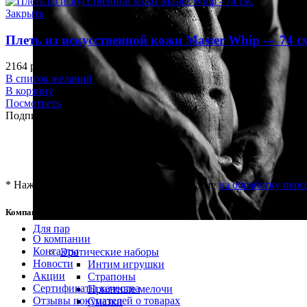
Закрыть
Плеть из искусственной кожи Master Whip — 74 с
2164
р.
В список желаний
В корзину
Посмотреть
Подписка на новости
* Нажимая "Подписаться" вы даёте согласие
на обработку пер
Компания
Для пар
О компании
Контакты
Эротические наборы
Новости
Интим игрушки
Акции
Страпоны
Сертификаты качества
Приятные мелочи
Отзывы покупателей о товарах
Смазки