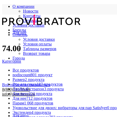
О компании
Новости
Контакты
Отзывы
Условия доставки
Бренды
Для нее
Помощь
Условия доставки
Условия оплаты
74.00
Таблицы размеров
Возврат товара
Города
Категории
Все
продуктов
nodiscount
801 продукт
Размер
2 продукта
Все для секса
187 продуктов
Войти/Зарегистрироваться
Двойной страпон
3 продукта
8(800)511-55-69
Для него
324 продукта
info@provibrator.ru
Для нее
712 продуктов
Парам
1 068 продуктов
Удовольствие для двоих: вибраторы для пар Satisfyer
0 пр
Экстендер
4 продукта
Для него