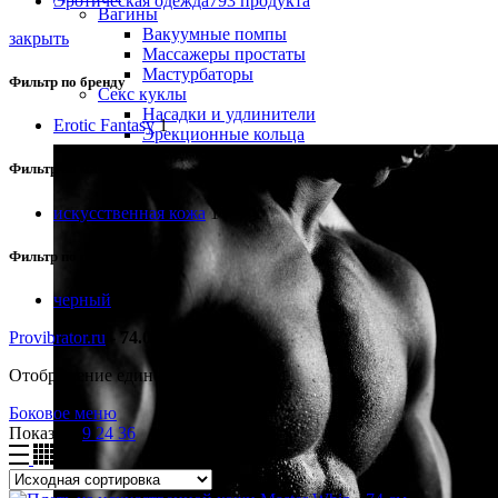
Эротическая одежда
793 продукта
Вагины
Вакуумные помпы
закрыть
Массажеры простаты
Мастурбаторы
Фильтр по бренду
Секс куклы
Насадки и удлинители
Erotic Fantasy
1
Эрекционные кольца
Фильтр по материалу
искусственная кожа
1
Фильтр по цвету
черный
1
Provibrator.ru
-
74.00
Отображение единственного товара
Боковое меню
Показать
9
24
36