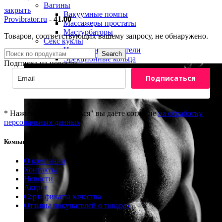
Вагины
закрыть
Вакуумные помпы
Provibrator.ru
-
41.00
Массажеры простаты
Мастурбаторы
Товаров, соответствующих вашему запросу, не обнаружено.
Секс куклы
Насадки и удлинители
Search
Эрекционные кольца
Подписка на новости
Подписаться
* Нажимая "Подписаться" вы даёте согласие
на обработку
персональных данных
Компания
8(800)201-81-69
О компании
info@provibrator.ru
Контакты
Новости
Акции
Сертификаты качества
Отзывы покупателей о товарах