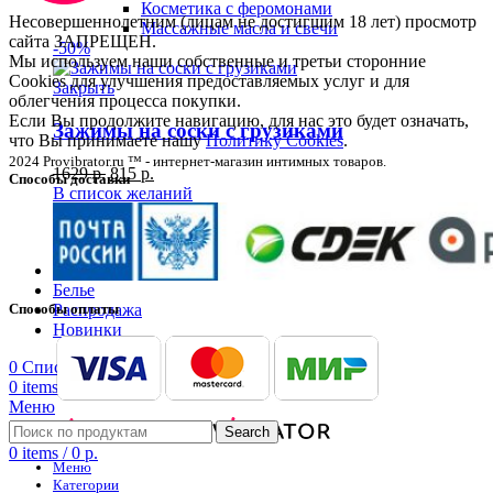
Косметика с феромонами
Несовершеннолетним (лицам не достигшим 18 лет) просмотр
Массажные масла и свечи
сайта ЗАПРЕЩЕН.
-50%
Мы используем наши собственные и третьи сторонние
Cookies для улучшения предоставляемых услуг и для
Закрыть
облегчения процесса покупки.
Если Вы продолжите навигацию, для нас это будет означать,
Зажимы на соски с грузиками
что Вы принимаете нашу
Политику Cookies
.
2024 Provibrator.ru ™ - интернет-магазин интимных товаров.
1629
р.
815
р.
Способы доставки
В список желаний
В корзину
Посмотреть
BDSM
Белье
Способы оплаты
Распродажа
Новинки
0
Список желаний
0
items
/
0
р.
Меню
Search
0
items
/
0
р.
Меню
Категории