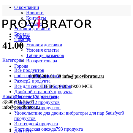
О компании
Новости
Контакты
Отзывы
Условия доставки
Бренды
Для нее
Помощь
41.00
Условия доставки
Условия оплаты
Таблицы размеров
Категории
Возврат товара
Города
Все
продуктов
nodiscount
801 продукт
8(800)201-81-69
info@provibrator.ru
Размер
2 продукта
Все для секса
187 продуктов
ПН-ВС 10:00 -19:00 МСК
Двойной страпон
3 продукта
Войти/Зарегистрироваться
Для него
324 продукта
8(800)511-55-69
Для нее
712 продуктов
info@provibrator.ru
Парам
1 068 продуктов
Удовольствие для двоих: вибраторы для пар Satisfyer
0
продуктов
Экстендер
4 продукта
Эротическая одежда
793 продукта
Для него