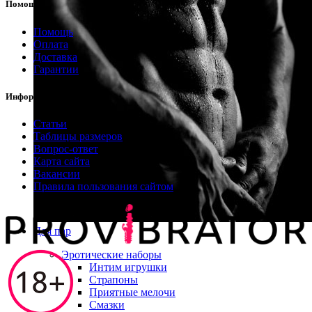
Помощь
Помощь
Оплата
Доставка
Гарантии
Информация
Статьи
Таблицы размеров
Вопрос-ответ
Карта сайта
Вакансии
Правила пользования сайтом
Для пар
Эротические наборы
Интим игрушки
Страпоны
Приятные мелочи
Смазки