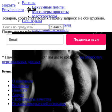
Вагины
закрыть
Вакуумные помпы
Provibrator.ru
-
38.30
Массажеры простаты
Мастурбаторы
Товаров, соответствующих вашему запросу, не обнаружено.
Секс куклы
Насадки и удлинители
Search
Эрекционные кольца
Подписка на новости
Подписаться
* Нажимая "Подписаться" вы даёте согласие
на обработку
персональных данных
Компания
8(800)201-81-69
О компании
info@provibrator.ru
Контакты
Новости
Акции
Сертификаты качества
Отзывы покупателей о товарах