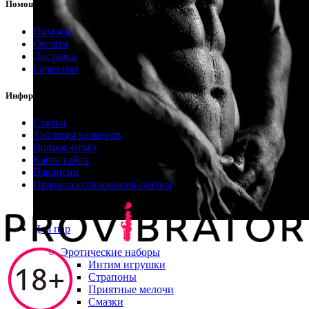
Помощь
Помощь
Оплата
Доставка
Гарантии
Информация
Статьи
Таблицы размеров
Вопрос-ответ
Карта сайта
Вакансии
Правила пользования сайтом
Для пар
Эротические наборы
Интим игрушки
Страпоны
Приятные мелочи
Смазки