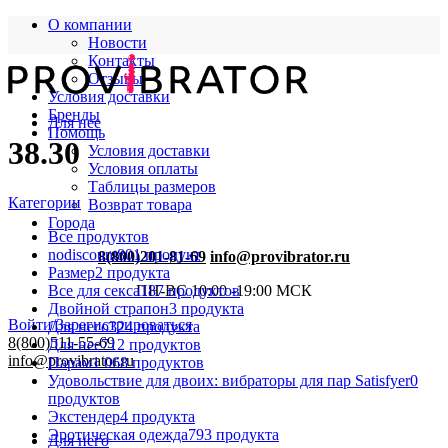
О компании
Новости
Контакты
Отзывы
Условия доставки
Бренды
Для нее
Помощь
38.30
Условия доставки
Условия оплаты
Таблицы размеров
Категории
Возврат товара
Города
Все
продуктов
nodiscount
801 продукт
8(800)201-81-69
info@provibrator.ru
Размер
2 продукта
Все для секса
187 продуктов
ПН-ВС 10:00 -19:00 МСК
Двойной страпон
3 продукта
Войти/Зарегистрироваться
Для него
324 продукта
8(800)511-55-69
Для нее
712 продуктов
info@provibrator.ru
Парам
1 068 продуктов
Удовольствие для двоих: вибраторы для пар Satisfyer
0
продуктов
Экстендер
4 продукта
Эротическая одежда
793 продукта
Для него