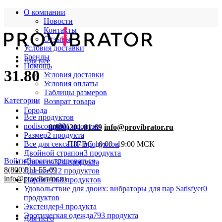
О компании
Новости
Контакты
Отзывы
Условия доставки
Бренды
Для нее
Помощь
31.80
Условия доставки
Условия оплаты
Таблицы размеров
Категории
Возврат товара
Города
Все
продуктов
nodiscount
801 продукт
8(800)201-81-69
info@provibrator.ru
Размер
2 продукта
Все для секса
187 продуктов
ПН-ВС 10:00 -19:00 МСК
Двойной страпон
3 продукта
Войти/Зарегистрироваться
Для него
324 продукта
8(800)511-55-69
Для нее
712 продуктов
info@provibrator.ru
Парам
1 068 продуктов
Удовольствие для двоих: вибраторы для пар Satisfyer
0
продуктов
Экстендер
4 продукта
Эротическая одежда
793 продукта
Для него