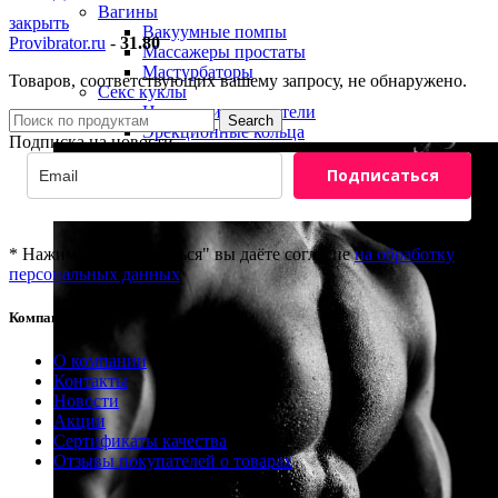
Вагины
закрыть
Вакуумные помпы
Provibrator.ru
-
31.80
Массажеры простаты
Мастурбаторы
Товаров, соответствующих вашему запросу, не обнаружено.
Секс куклы
Насадки и удлинители
Search
Эрекционные кольца
Подписка на новости
Подписаться
* Нажимая "Подписаться" вы даёте согласие
на обработку
персональных данных
Компания
8(800)201-81-69
О компании
info@provibrator.ru
Контакты
Новости
Акции
Сертификаты качества
Отзывы покупателей о товарах