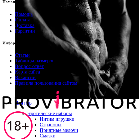
Помощь
Помощь
Оплата
Доставка
Гарантии
Информация
Статьи
Таблицы размеров
Вопрос-ответ
Карта сайта
Вакансии
Правила пользования сайтом
Для пар
Эротические наборы
Интим игрушки
Страпоны
Приятные мелочи
Смазки