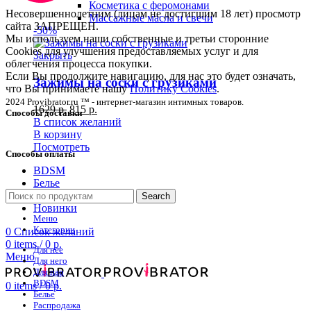
Косметика с феромонами
Несовершеннолетним (лицам не достигшим 18 лет) просмотр
Массажные масла и свечи
сайта ЗАПРЕЩЕН.
-50%
Мы используем наши собственные и третьи сторонние
Cookies для улучшения предоставляемых услуг и для
Закрыть
облегчения процесса покупки.
Если Вы продолжите навигацию, для нас это будет означать,
Зажимы на соски с грузиками
что Вы принимаете нашу
Политику Cookies
.
2024 Provibrator.ru ™ - интернет-магазин интимных товаров.
1629
р.
815
р.
Способы доставки
В список желаний
В корзину
Посмотреть
Способы оплаты
BDSM
Белье
Распродажа
Search
Новинки
Меню
Категории
0
Список желаний
0
items
/
0
р.
Для нее
Меню
Для него
Для пар
BDSM
0
items
/
0
р.
Белье
Распродажа