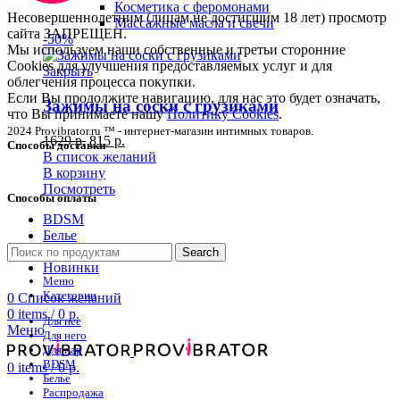
Косметика с феромонами
Несовершеннолетним (лицам не достигшим 18 лет) просмотр
Массажные масла и свечи
сайта ЗАПРЕЩЕН.
-50%
Мы используем наши собственные и третьи сторонние
Cookies для улучшения предоставляемых услуг и для
Закрыть
облегчения процесса покупки.
Если Вы продолжите навигацию, для нас это будет означать,
Зажимы на соски с грузиками
что Вы принимаете нашу
Политику Cookies
.
2024 Provibrator.ru ™ - интернет-магазин интимных товаров.
1629
р.
815
р.
Способы доставки
В список желаний
В корзину
Посмотреть
Способы оплаты
BDSM
Белье
Распродажа
Search
Новинки
Меню
Категории
0
Список желаний
0
items
/
0
р.
Для нее
Меню
Для него
Для пар
BDSM
0
items
/
0
р.
Белье
Распродажа