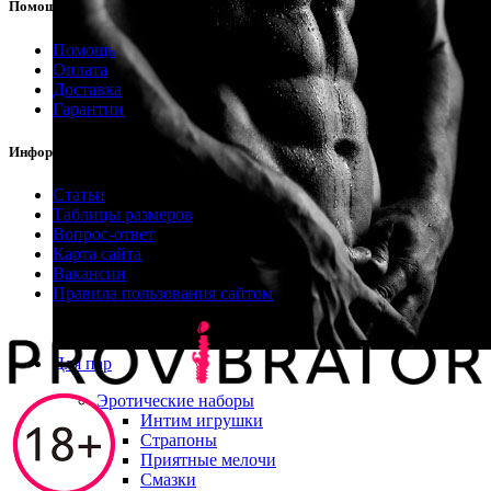
Помощь
Помощь
Оплата
Доставка
Гарантии
Информация
Статьи
Таблицы размеров
Вопрос-ответ
Карта сайта
Вакансии
Правила пользования сайтом
Для пар
Эротические наборы
Интим игрушки
Страпоны
Приятные мелочи
Смазки