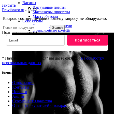
Вагины
закрыть
Вакуумные помпы
Provibrator.ru
-
23.80
Массажеры простаты
Мастурбаторы
Товаров, соответствующих вашему запросу, не обнаружено.
Секс куклы
Насадки и удлинители
Search
Эрекционные кольца
Подписка на новости
Подписаться
* Нажимая "Подписаться" вы даёте согласие
на обработку
персональных данных
Компания
8(800)201-81-69
О компании
info@provibrator.ru
Контакты
Новости
Акции
Сертификаты качества
Отзывы покупателей о товарах