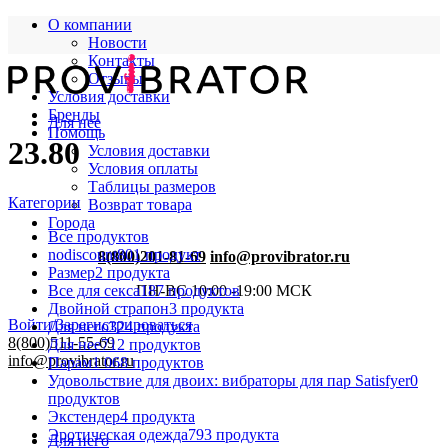
О компании
Новости
Контакты
Отзывы
Условия доставки
Бренды
Для нее
Помощь
23.80
Условия доставки
Условия оплаты
Таблицы размеров
Категории
Возврат товара
Города
Все
продуктов
nodiscount
801 продукт
8(800)201-81-69
info@provibrator.ru
Размер
2 продукта
Все для секса
187 продуктов
ПН-ВС 10:00 -19:00 МСК
Двойной страпон
3 продукта
Войти/Зарегистрироваться
Для него
324 продукта
8(800)511-55-69
Для нее
712 продуктов
info@provibrator.ru
Парам
1 068 продуктов
Удовольствие для двоих: вибраторы для пар Satisfyer
0
продуктов
Экстендер
4 продукта
Эротическая одежда
793 продукта
Для него