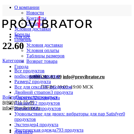
О компании
Новости
Контакты
Отзывы
Условия доставки
Бренды
Для нее
Помощь
22.60
Условия доставки
Условия оплаты
Таблицы размеров
Категории
Возврат товара
Города
Все
продуктов
nodiscount
801 продукт
8(800)201-81-69
info@provibrator.ru
Размер
2 продукта
Все для секса
187 продуктов
ПН-ВС 10:00 -19:00 МСК
Двойной страпон
3 продукта
Войти/Зарегистрироваться
Для него
324 продукта
8(800)511-55-69
Для нее
712 продуктов
info@provibrator.ru
Парам
1 068 продуктов
Удовольствие для двоих: вибраторы для пар Satisfyer
0
продуктов
Экстендер
4 продукта
Эротическая одежда
793 продукта
Для него