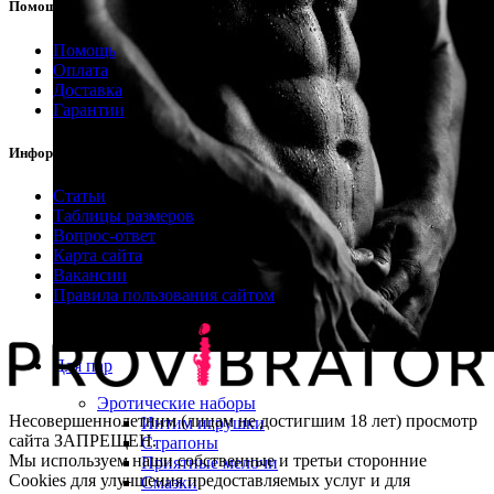
Помощь
Помощь
Оплата
Доставка
Гарантии
Информация
Статьи
Таблицы размеров
Вопрос-ответ
Карта сайта
Вакансии
Правила пользования сайтом
Для пар
Эротические наборы
Несовершеннолетним (лицам не достигшим 18 лет) просмотр
Интим игрушки
сайта ЗАПРЕЩЕН.
Страпоны
Мы используем наши собственные и третьи сторонние
Приятные мелочи
Cookies для улучшения предоставляемых услуг и для
Смазки