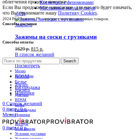
облегчения процесса покупки.
Косметика с феромонами
Если Вы продолжите навигацию, для нас это будет означать,
Массажные масла и свечи
что Вы принимаете нашу
Политику Cookies
.
-50%
2024 Provibrator.ru ™ - интернет-магазин интимных товаров.
Способы доставки
Закрыть
Зажимы на соски с грузиками
Способы оплаты
1629
р.
815
р.
В список желаний
В корзину
Search
Посмотреть
Меню
Категории
BDSM
Белье
Для нее
Распродажа
Для него
Новинки
Для пар
BDSM
0
Список желаний
Белье
0
items
/
0
р.
Распродажа
Меню
Новинки
Бренды
0
items
/
0
р.
Мои заказы
Условия доставки
Условия оплаты