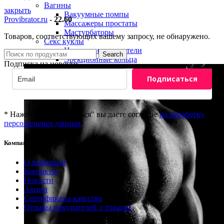
Вагины
закрыть
Вакуумные помпы
Provibrator.ru
-
22.60
Массажеры простаты
Мастурбаторы
Товаров, соответствующих вашему запросу, не обнаружено.
Секс куклы
Насадки и удлинители
Search
Эрекционные кольца
Подписка на новости
Подписаться
* Нажимая "Подписаться" вы даёте согласие
на обработку
персональных данных
Компания
8(800)201-81-69
О компании
info@provibrator.ru
Контакты
Новости
Акции
Сертификаты качества
Отзывы покупателей о товарах