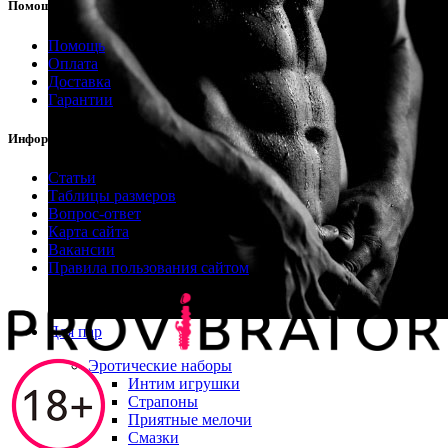
Помощь
Помощь
Оплата
Доставка
Гарантии
Информация
Статьи
Таблицы размеров
Вопрос-ответ
Карта сайта
Вакансии
Правила пользования сайтом
Для пар
Эротические наборы
Интим игрушки
Страпоны
Приятные мелочи
Смазки