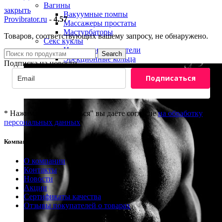
Вагины
закрыть
Вакуумные помпы
Provibrator.ru
-
4.57
Массажеры простаты
Мастурбаторы
Товаров, соответствующих вашему запросу, не обнаружено.
Секс куклы
Насадки и удлинители
Search
Эрекционные кольца
Подписка на новости
Подписаться
* Нажимая "Подписаться" вы даёте согласие
на обработку
персональных данных
Компания
8(800)201-81-69
О компании
info@provibrator.ru
Контакты
Новости
Акции
Сертификаты качества
Отзывы покупателей о товарах