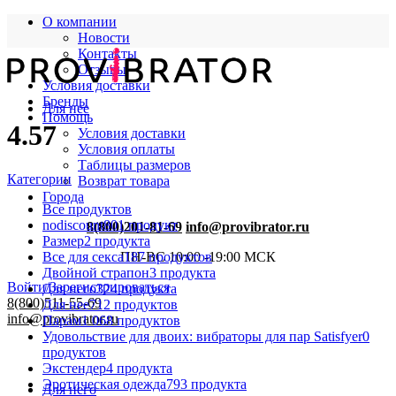
О компании
Новости
Контакты
Отзывы
Условия доставки
Бренды
Для нее
Помощь
4.57
Условия доставки
Условия оплаты
Таблицы размеров
Категории
Возврат товара
Города
Все
продуктов
nodiscount
801 продукт
8(800)201-81-69
info@provibrator.ru
Размер
2 продукта
Все для секса
187 продуктов
ПН-ВС 10:00 -19:00 МСК
Двойной страпон
3 продукта
Войти/Зарегистрироваться
Для него
324 продукта
8(800)511-55-69
Для нее
712 продуктов
info@provibrator.ru
Парам
1 068 продуктов
Удовольствие для двоих: вибраторы для пар Satisfyer
0
продуктов
Экстендер
4 продукта
Эротическая одежда
793 продукта
Для него