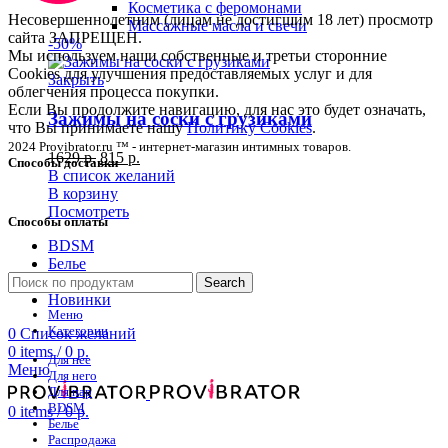
Косметика с феромонами
Несовершеннолетним (лицам не достигшим 18 лет) просмотр
Массажные масла и свечи
сайта ЗАПРЕЩЕН.
-50%
Мы используем наши собственные и третьи сторонние
Cookies для улучшения предоставляемых услуг и для
Закрыть
облегчения процесса покупки.
Если Вы продолжите навигацию, для нас это будет означать,
Зажимы на соски с грузиками
что Вы принимаете нашу
Политику Cookies
.
2024 Provibrator.ru ™ - интернет-магазин интимных товаров.
1629
р.
815
р.
Способы доставки
В список желаний
В корзину
Посмотреть
Способы оплаты
BDSM
Белье
Распродажа
Search
Новинки
Меню
Категории
0
Список желаний
0
items
/
0
р.
Для нее
Меню
Для него
Для пар
BDSM
0
items
/
0
р.
Белье
Распродажа