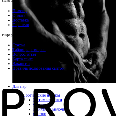
Помощь
Помощь
Оплата
Доставка
Гарантии
Информация
Статьи
Таблицы размеров
Вопрос-ответ
Карта сайта
Вакансии
Правила пользования сайтом
Для пар
Эротические наборы
Интим игрушки
Страпоны
Приятные мелочи
Смазки