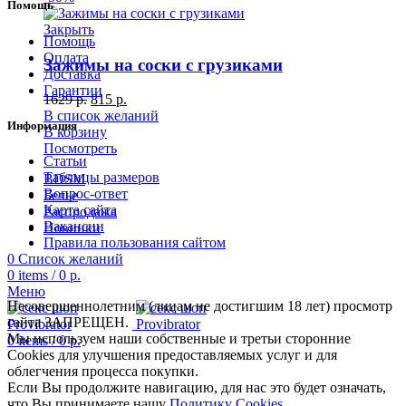
Помощь
Закрыть
Помощь
Оплата
Зажимы на соски с грузиками
Доставка
Гарантии
1629
р.
815
р.
В список желаний
Информация
В корзину
Посмотреть
Статьи
Таблицы размеров
BDSM
Вопрос-ответ
Белье
Карта сайта
Распродажа
Вакансии
Новинки
Правила пользования сайтом
0
Список желаний
0
items
/
0
р.
Меню
Несовершеннолетним (лицам не достигшим 18 лет) просмотр
сайта ЗАПРЕЩЕН.
Мы используем наши собственные и третьи сторонние
0
items
/
0
р.
Cookies для улучшения предоставляемых услуг и для
облегчения процесса покупки.
Если Вы продолжите навигацию, для нас это будет означать,
что Вы принимаете нашу
Политику Cookies
.