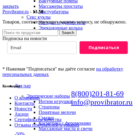
Вакуумные помпы
закрыть
Массажеры простаты
Provibrator.ru
-
13.50
Мастурбаторы
Секс куклы
Товаров, соответствующих вашему запросу, не обнаружено.
Насадки и удлинители
Эрекционные кольца
Search
Подписка на новости
Подписаться
* Нажимая "Подписаться" вы даёте согласие
на обработку
персональных данных
Для пар
Компания
8(800)201-81-69
Эротические наборы
О компании
info@provibrator.ru
Интим игрушки
Контакты
Страпоны
Новости
Приятные мелочи
Акции
Смазки
Сертификаты качества
Косметика с феромонами
Отзывы покупателей о товарах
Массажные масла и свечи
-50%