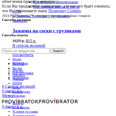
облегчения процесса покупки.
Косметика с феромонами
Если Вы продолжите навигацию, для нас это будет означать,
Массажные масла и свечи
что Вы принимаете нашу
Политику Cookies
.
-50%
2024 Provibrator.ru ™ - интернет-магазин интимных товаров.
Способы доставки
Закрыть
Зажимы на соски с грузиками
Способы оплаты
1629
р.
815
р.
В список желаний
В корзину
Search
Посмотреть
Меню
Категории
BDSM
Белье
Для нее
Распродажа
Для него
Новинки
Для пар
BDSM
0
Список желаний
Белье
0
items
/
0
р.
Распродажа
Меню
Новинки
Бренды
0
items
/
0
р.
Мои заказы
Условия доставки
Условия оплаты