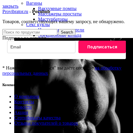
Вагины
закрыть
Вакуумные помпы
Provibrator.ru
-
Pornhub
Массажеры простаты
Мастурбаторы
Товаров, соответствующих вашему запросу, не обнаружено.
Секс куклы
Насадки и удлинители
Search
Эрекционные кольца
Подписка на новости
Подписаться
* Нажимая "Подписаться" вы даёте согласие
на обработку
персональных данных
Компания
8(800)201-81-69
О компании
info@provibrator.ru
Контакты
Новости
Акции
Сертификаты качества
Отзывы покупателей о товарах