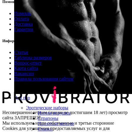
Помощь
Помощь
Оплата
Доставка
Гарантии
Информация
Статьи
Таблицы размеров
Вопрос-ответ
Карта сайта
Вакансии
Правила пользования сайтом
Для пар
Эротические наборы
Несовершеннолетним (лицам не достигшим 18 лет) просмотр
Интим игрушки
сайта ЗАПРЕЩЕН.
Страпоны
Мы используем наши собственные и третьи сторонние
Приятные мелочи
Cookies для улучшения предоставляемых услуг и для
Смазки