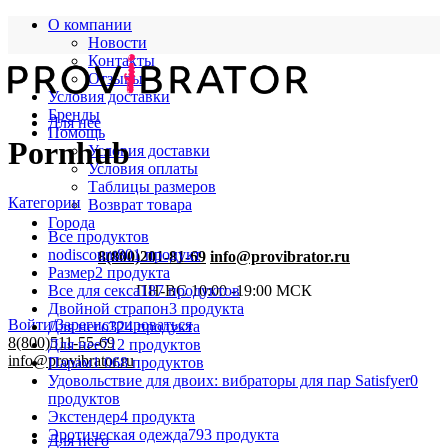
О компании
Новости
Контакты
Отзывы
Условия доставки
Бренды
Для нее
Помощь
Pornhub
Условия доставки
Условия оплаты
Таблицы размеров
Категории
Возврат товара
Города
Все
продуктов
nodiscount
801 продукт
8(800)201-81-69
info@provibrator.ru
Размер
2 продукта
Все для секса
187 продуктов
ПН-ВС 10:00 -19:00 МСК
Двойной страпон
3 продукта
Войти/Зарегистрироваться
Для него
324 продукта
8(800)511-55-69
Для нее
712 продуктов
info@provibrator.ru
Парам
1 068 продуктов
Удовольствие для двоих: вибраторы для пар Satisfyer
0
продуктов
Экстендер
4 продукта
Эротическая одежда
793 продукта
Для него