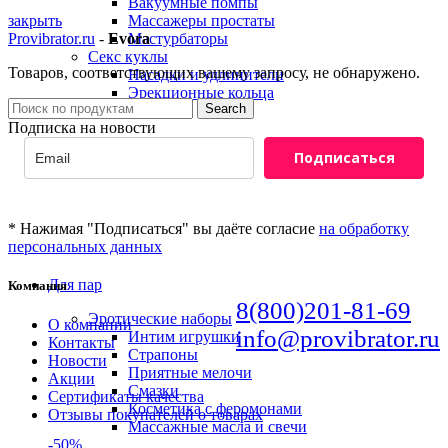
Вакуумные помпы
закрыть
Массажеры простаты
Provibrator.ru
-
Evora
Мастурбаторы
Секс куклы
Товаров, соответствующих вашему запросу, не обнаружено.
Насадки и удлинители
Эрекционные кольца
Search
Подписка на новости
Подписаться
* Нажимая "Подписаться" вы даёте согласие
на обработку
персональных данных
Для пар
Компания
8(800)201-81-69
Эротические наборы
О компании
info@provibrator.ru
Интим игрушки
Контакты
Страпоны
Новости
Приятные мелочи
Акции
Смазки
Сертификаты качества
Косметика с феромонами
Отзывы покупателей о товарах
Массажные масла и свечи
-50%