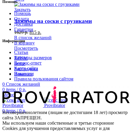
Помощь
Закрыть
Помощь
Оплата
Зажимы на соски с грузиками
Доставка
Гарантии
1629
р.
815
р.
В список желаний
Информация
В корзину
Посмотреть
Статьи
Таблицы размеров
BDSM
Вопрос-ответ
Белье
Карта сайта
Распродажа
Вакансии
Новинки
Правила пользования сайтом
0
Список желаний
0
items
/
0
р.
Меню
0
items
/
0
р.
Несовершеннолетним (лицам не достигшим 18 лет) просмотр
сайта ЗАПРЕЩЕН.
Мы используем наши собственные и третьи сторонние
Cookies для улучшения предоставляемых услуг и для