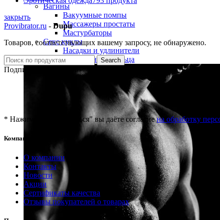
Эротическая одежда
793 продукта
Вагины
Вакуумные помпы
закрыть
Массажеры простаты
Provibrator.ru
-
Dupu
Мастурбаторы
Секс куклы
Товаров, соответствующих вашему запросу, не обнаружено.
Насадки и удлинители
Эрекционные кольца
Search
Подписка на новости
* Нажимая "Подписаться" вы даёте согласие
на обработку пер
Компания
О компании
Контакты
Новости
Акции
Сертификаты качества
Отзывы покупателей о товарах