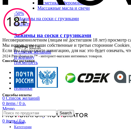
Косметика с феромонами
Массажные масла и свечи
-50%
Закрыть
Зажимы на соски с грузиками
Несовершеннолетним (лицам не достигшим 18 лет) просмотр
Мы используем наши собственные и третьи сторонние Cookies 
1629
р.
815
р.
Если Вы продолжите навигацию, для нас это будет означать, 
В список желаний
2024 Provibrator.ru ™ - интернет-магазин интимных товаров.
В корзину
Способы доставки
Посмотреть
BDSM
Белье
Распродажа
Новинки
Способы оплаты
0
Список желаний
0
items
/
0
р.
Меню
Search
0
items
/
0
р.
Меню
Категории