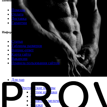
Помощь
Помощь
Оплата
Доставка
Гарантии
Информация
Статьи
Таблицы размеров
Вопрос-ответ
Карта сайта
Вакансии
Правила пользования сайтом
Для пар
Эротические наборы
Интим игрушки
Страпоны
Приятные мелочи
Смазки