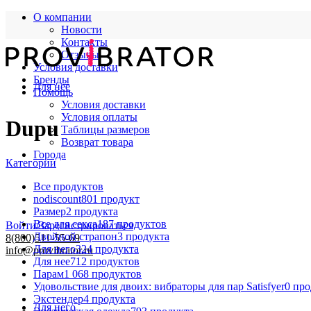
О компании
Новости
Контакты
Отзывы
Условия доставки
Бренды
Для нее
Помощь
Условия доставки
Условия оплаты
Dupu
Таблицы размеров
Возврат товара
Города
Категории
Все
продуктов
nodiscount
801 продукт
Размер
2 продукта
Все для секса
187 продуктов
Войти/Зарегистрироваться
Двойной страпон
3 продукта
8(800)511-55-69
Для него
324 продукта
info@provibrator.ru
Для нее
712 продуктов
Парам
1 068 продуктов
Удовольствие для двоих: вибраторы для пар Satisfyer
0 пр
Экстендер
4 продукта
Для него