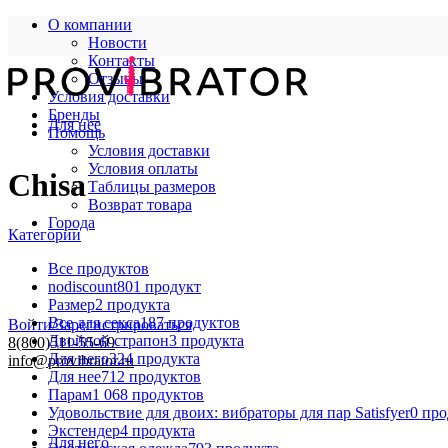
О компании
Новости
Контакты
Отзывы
Условия доставки
Бренды
Для нее
Помощь
Условия доставки
Условия оплаты
Chisa
Таблицы размеров
Возврат товара
Города
Категории
Все
продуктов
nodiscount
801 продукт
Размер
2 продукта
Все для секса
187 продуктов
Войти/Зарегистрироваться
Двойной страпон
3 продукта
8(800)511-55-69
Для него
324 продукта
info@provibrator.ru
Для нее
712 продуктов
Парам
1 068 продуктов
Удовольствие для двоих: вибраторы для пар Satisfyer
0 пр
Экстендер
4 продукта
Для него