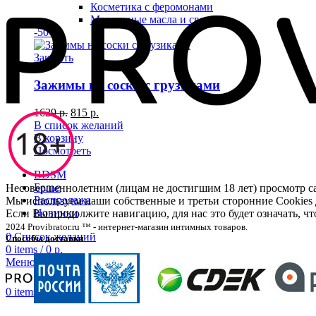
Косметика с феромонами
Массажные масла и свечи
-50%
Закрыть
Зажимы на соски с грузиками
1629
р.
815
р.
В список желаний
В корзину
Посмотреть
BDSM
Белье
Несовершеннолетним (лицам не достигшим 18 лет) просмотр
Распродажа
Мы используем наши собственные и третьи сторонние Cookies 
Новинки
Если Вы продолжите навигацию, для нас это будет означать, 
2024 Provibrator.ru ™ - интернет-магазин интимных товаров.
0
Список желаний
Способы доставки
0
items
/
0
р.
Меню
0
items
/
0
р.