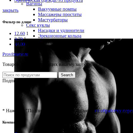
Эротическая одежда
793 продукта
Вагины
Вакуумные помпы
закрыть
Массажеры простаты
Мастурбаторы
Фильтр по длине
Секс куклы
Насадки и удлинители
12.60
1
Эрекционные кольца
3.70
1
34.00
1
Provibrator.ru
-
Chisa
Товаров, соответствующих вашему запросу, не обнаружено.
Search
Подписка на новости
* Нажимая "Подписаться" вы даёте согласие
на обработку пер
Компания